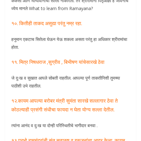
कैकसी आणि मल्यावानाचा सल्ला नाकारला. तर श्रीरामांनी पितृआज्ञा हे जीवनाचे
ध्येय मानले What to learn from Ramayana?
१०. कितीही ताकद असुद्या परंतु नम्र रहा.
हनुमान एकटाच सितेला घेऊन येऊ शकला असता परंतु हा अधिकार श्रीरामांचा
होता.
११. मित्र निषधराज ,सुग्रीव , बिभीषण यांचेसारखे ठेवा
जे दुःख व सुखात आपले सोबती राहतील. आपल्या पूर्ण ताकतीनिशी तुमच्या
पाठीशी उभे राहतील.
१२.कायम आपल्या बरोबर मंत्री सुमंता सारखे सल्लागार ठेवा ते
कोठल्याही प्रसंगी संधीचा फायदा न घेता योग्य सल्ला देतील.
त्यांना आनंद व दुःख या दोन्ही परिस्थितीचे भागीदार बनवा .
१३ प्रभो रामचंद्रांनी संत सत्पुरुष व गुरुजनांचा आदर केला. कायम