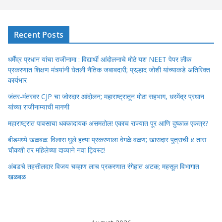
Recent Posts
धर्मेंद्र प्रधान यांचा राजीनामा : विद्यार्थी आंदोलनाचे मोठे यश NEET पेपर लीक
प्रकरणात शिक्षण मंत्र्यांनी घेतली नैतिक जबाबदारी; प्रल्हाद जोशी यांच्याकडे अतिरिक्त
कार्यभार
जंतर-मंतरवर CJP चा जोरदार आंदोलन; महाराष्ट्रातून मोठा सहभाग, धरमेंद्र प्रधान
यांच्या राजीनाम्याची मागणी
महाराष्ट्रात पावसाचा धक्कादायक असमतोल! एकाच राज्यात पूर आणि दुष्काळ एकत्र?
बीडमध्ये खळबळ: विलास घुले हत्या प्रकरणाला वेगळे वळण; खासदार पुत्राची ४ तास
चौकशी तर महिलेच्या दाव्याने नवा ट्विस्ट!
अंबडचे तहसीलदार विजय चव्हाण लाच प्रकरणात रंगेहात अटक; महसूल विभागात
खळबळ