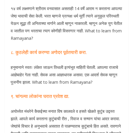
१४ वर्ष लक्ष्मणाने श्रीराम वनवासात असताही 14 वर्षे आराम न करताना आपल्या
जेष्ठ भावाची सेवा केली. भरत म्हणजे प्रत्यक्ष धर्म मूर्ती त्याने अनुकूल परिस्थती
येऊन सुद्धा ती अनिताच्या मार्गाने आली म्हणून नाकारली. म्हणून अनेक युग येतील
व जातील पण भरताचा त्याग कोणीही विसरणार नाही. What to learn from
Ramayana?
८. कुठलेही कार्य करण्या अगोदर पूर्वतयारी करा.
हनुमानाने स्वतः लंकेत जाऊन तिथली इत्यंभूत माहिती घेतली. आपल्या राजाचे
आज्ञेबाहेर गेला नाही. सेवक असा आज्ञाधारक असावा. एक आदर्श सेवक म्हणून
पूजनीय झाला. What to learn from Ramayana?
९. चांगल्या लोकांना घरात प्रवेश द्या.
अयोध्येत मंथरेने कैकईच्या मनात विष कालवले व हसते खेळते कुटुंब उद्वस्त
झाले. आपले कार्य करताना कुटुंबाची रीत , रिवाज व सन्मान यांचा आदर करावा.
जेष्ठांचे विचार हे अनुभवाचे असतात ते पाळण्यातच कुटुंबाचे हित असते. रावणाने