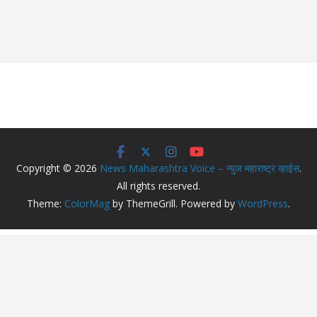
Copyright © 2026
News Maharashtra Voice – न्युज महाराष्ट्र व्हाईस
.
All rights reserved.
Theme:
ColorMag
by ThemeGrill. Powered by
WordPress
.