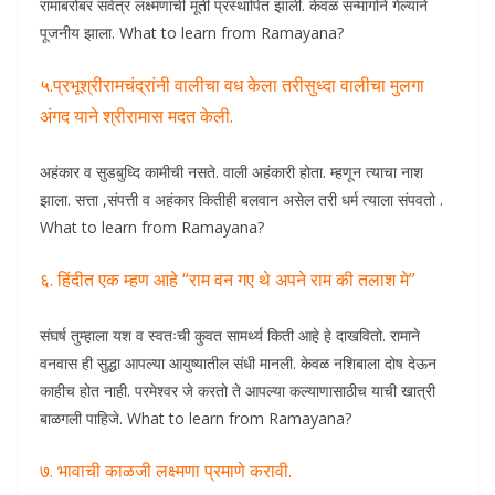
रामाबरोबर सर्वत्र लक्ष्मणाची मूर्ती प्रस्थापित झाली. केवळ सन्मार्गाने गेल्याने
पूजनीय झाला. What to learn from Ramayana?
५.प्रभूश्रीरामचंद्रांनी वालीचा वध केला तरीसुध्दा वालीचा मुलगा
अंगद याने श्रीरामास मदत केली.
अहंकार व सुडबुध्दि कामीची नसते. वाली अहंकारी होता. म्हणून त्याचा नाश
झाला. सत्ता ,संपत्ती व अहंकार कितीही बलवान असेल तरी धर्म त्याला संपवतो .
What to learn from Ramayana?
६. हिंदीत एक म्हण आहे “राम वन गए थे अपने राम की तलाश मे”
संघर्ष तुम्हाला यश व स्वतःची कुवत सामर्थ्य किती आहे हे दाखवितो. रामाने
वनवास ही सुद्धा आपल्या आयुष्यातील संधी मानली. केवळ नशिबाला दोष देऊन
काहीच होत नाही. परमेश्वर जे करतो ते आपल्या कल्याणासाठीच याची खात्री
बाळगली पाहिजे. What to learn from Ramayana?
७. भावाची काळजी लक्ष्मणा प्रमाणे करावी.