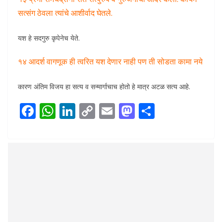
सत्संग ठेवला त्यांचे आशीर्वाद घेतले.
यश हे सदगुरु कृपेनेच येते.
१४ आदर्श वागणूक ही त्वरित यश देणार नाही पण ती सोडता कामा नये
कारण अंतिम विजय हा सत्य व सन्मार्गाचाच होतो हे मात्र अटळ सत्य आहे.
F
W
Li
C
E
M
S
ac
h
n
o
m
as
h
e
at
k
p
ai
to
ar
b
s
e
y
l
d
e
o
A
dI
Li
o
o
p
n
n
n
k
p
k