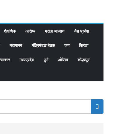
शैक्षणिक
आरोग्य
मराठा आरक्षण
देश प्रदेश
महामानव
मंत्रिमंडळ बैठक
जग
क्रिडा
्यानगर
मध्यप्रदेश
पुणे
ओरिसा
कोल्हापूर