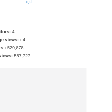
« Jul
s
itors:
4
ge views: :
4
rs :
529,878
 views:
557,727