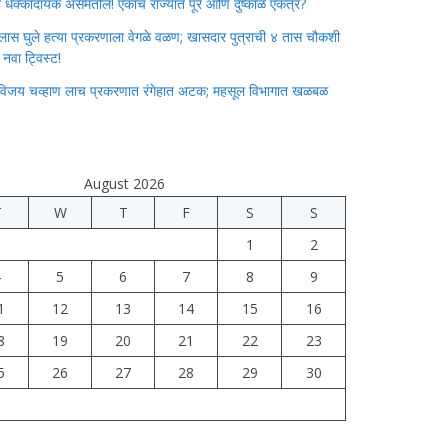
ाचा धक्कादायक असमतोल! एकाच राज्यात पूर आणि दुष्काळ एकत्र?
लास घुले हत्या प्रकरणाला वेगळे वळण; खासदार पुत्राची ४ तास चौकशी
े नवा ट्विस्ट!
विजय चव्हाण लाच प्रकरणात रंगेहात अटक; महसूल विभागात खळबळ
August 2026
T
W
T
F
S
S
1
2
4
5
6
7
8
9
1
12
13
14
15
16
8
19
20
21
22
23
5
26
27
28
29
30