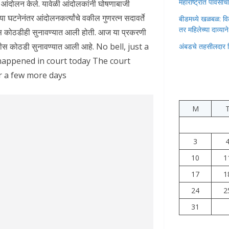
महाराष्ट्रात पावस
आंदोलन केले. यावेळी आंदोलकांनी घोषणाबाजी
घटनेनंतर आंदोलनकर्त्यांचे वकील गुणरत्न सदावर्ते
बीडमध्ये खळबळ: वि
तर महिलेच्या दाव्यान
ोलीस कोठडीही सुनावण्यात आली होती. आज या प्रकरणी
 पोलीस कोठडी सुनावण्यात आली आहे. No bell, just a
अंबडचे तहसीलदार 
 happened in court today The court
or a few more days
M
3
10
1
17
1
24
2
31