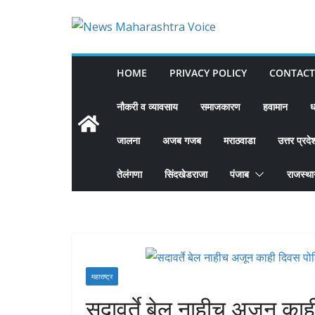
Skip
to
content
HOME
PRIVACY POLICY
CONTACT
नौकरी व व्यावसाय
समाजकारण
हवामान
ध
जालना
अजब गजब
मराठवाडा
उत्तर प्रदे
तेलंगणा
सिंदखेडराजा
पंजाब
राजस्थ
महाराष्ट्र
सदावर्ते बेल नाहीच अजून काह