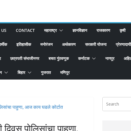
 US
CONTACT
महाराष्ट्र
ज्ञानविज्ञान
राजकारण
कृषी
ार्मीक
इतिहासीक
मनोरंजन
अर्थकारण
सरकारी योजना
प्रेरणादायी
श
छत्रपती संभाजीनगर
बचत गुंतवणूक
कर्नाटक
नागपूर
अहिल
ान
बिहार
गुजरात
मणिपूर
ी दिवस पोलिसांचा पाहुणा,