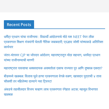
Recent Posts
धर्मेंद्र प्रधान यांचा राजीनामा : विद्यार्थी आंदोलनाचे मोठे यश NEET पेपर लीक
प्रकरणात शिक्षण मंत्र्यांनी घेतली नैतिक जबाबदारी; प्रल्हाद जोशी यांच्याकडे अतिरिक्त
कार्यभार
जंतर-मंतरवर CJP चा जोरदार आंदोलन; महाराष्ट्रातून मोठा सहभाग, धरमेंद्र प्रधान
यांच्या राजीनाम्याची मागणी
महाराष्ट्रात पावसाचा धक्कादायक असमतोल! एकाच राज्यात पूर आणि दुष्काळ एकत्र?
बीडमध्ये खळबळ: विलास घुले हत्या प्रकरणाला वेगळे वळण; खासदार पुत्राची ४ तास
चौकशी तर महिलेच्या दाव्याने नवा ट्विस्ट!
अंबडचे तहसीलदार विजय चव्हाण लाच प्रकरणात रंगेहात अटक; महसूल विभागात
खळबळ