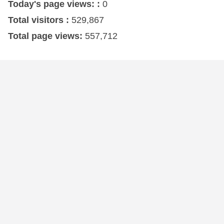
Today's page views: :
0
Total visitors :
529,867
Total page views:
557,712