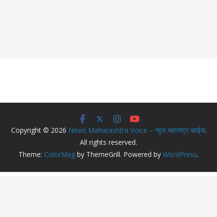
Copyright © 2026
News Maharashtra Voice – न्युज महाराष्ट्र व्हाईस
.
All rights reserved.
Theme:
ColorMag
by ThemeGrill. Powered by
WordPress
.