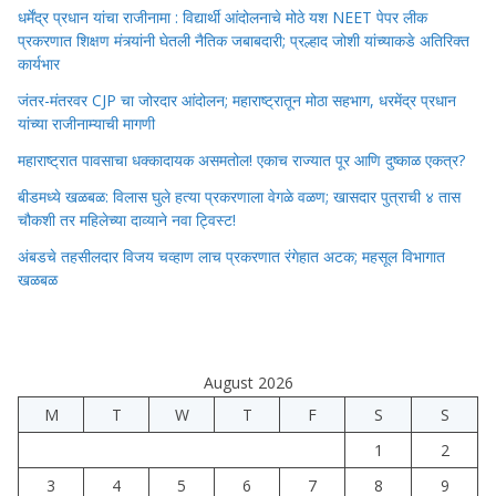
धर्मेंद्र प्रधान यांचा राजीनामा : विद्यार्थी आंदोलनाचे मोठे यश NEET पेपर लीक
प्रकरणात शिक्षण मंत्र्यांनी घेतली नैतिक जबाबदारी; प्रल्हाद जोशी यांच्याकडे अतिरिक्त
कार्यभार
जंतर-मंतरवर CJP चा जोरदार आंदोलन; महाराष्ट्रातून मोठा सहभाग, धरमेंद्र प्रधान
यांच्या राजीनाम्याची मागणी
महाराष्ट्रात पावसाचा धक्कादायक असमतोल! एकाच राज्यात पूर आणि दुष्काळ एकत्र?
बीडमध्ये खळबळ: विलास घुले हत्या प्रकरणाला वेगळे वळण; खासदार पुत्राची ४ तास
चौकशी तर महिलेच्या दाव्याने नवा ट्विस्ट!
अंबडचे तहसीलदार विजय चव्हाण लाच प्रकरणात रंगेहात अटक; महसूल विभागात
खळबळ
August 2026
M
T
W
T
F
S
S
1
2
3
4
5
6
7
8
9