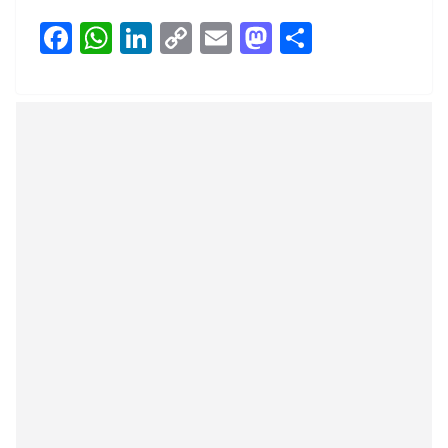
F
W
Li
C
E
M
S
ac
h
n
o
m
as
h
e
at
k
p
ai
to
ar
b
s
e
y
l
d
e
o
A
dI
Li
o
o
p
n
n
n
k
p
k