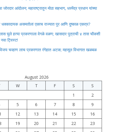
जोरदार आंदोलन; महाराष्ट्रातून मोठा सहभाग, धरमेंद्र प्रधान यांच्या
ाचा धक्कादायक असमतोल! एकाच राज्यात पूर आणि दुष्काळ एकत्र?
लास घुले हत्या प्रकरणाला वेगळे वळण; खासदार पुत्राची ४ तास चौकशी
े नवा ट्विस्ट!
विजय चव्हाण लाच प्रकरणात रंगेहात अटक; महसूल विभागात खळबळ
August 2026
T
W
T
F
S
S
1
2
4
5
6
7
8
9
1
12
13
14
15
16
8
19
20
21
22
23