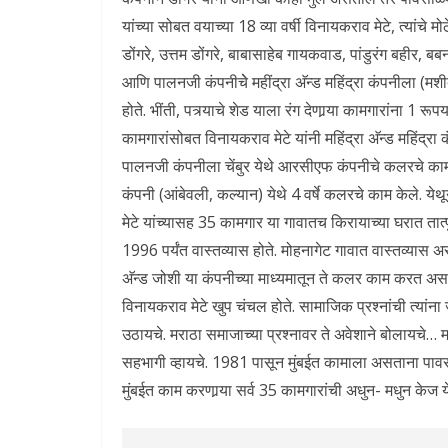
यांच्या सोबत वयाच्या 18 व्या वर्षी विनायकराव मेटे, त्यांचे मोठ
डोंगरे, उत्तम डोंगरे, बाबासाहेब गायकवाड, पांडुरंग बहीर, बब
आणि पालनजी कंपनीचेे महींद्रा अ‍ॅन्ड महिंद्रा कंपनीला (मशी
होते. भींती, पत्र्याचे शेड याला रंग देणार्‍या कामगारांना 1
कामगारांसोबत विनायकराव मेटे यांनी महिंद्रा अ‍ॅन्ड महिंद्र
पालनजी कंपनीला चेंबुर येथे आरसीएफ कंपनीचे कलरचे काम म
कंपनी (आंबेवली, कल्यान) येथे 4 वर्षे कलरचे काम केले. य
मेटे यांच्यासह 35 कामगार या गावातच किरायाच्या घरात तात्
1996 पर्यंत वास्तव्यास होते. मोहनागेट गावात वास्तव्यास अ
अ‍ॅन्ड जोशी या कंपनीच्या माध्यमातून ते कलर काम करत अ
विनायकराव मेटे खुप चंचल होते. सामाजिक प्रश्‍नांची त्यांना
उठायचे. मराठा समाजाच्या प्रश्‍नावर ते अवेशाने बोलायचे… मर
सहभागी व्हायचे. 1981 पासून मुंबईत कामाला असताना पाव
मुंबईत काम करणार्‍या सर्व 35 कामगारांची अधुन- मधुन केज य