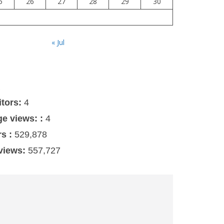
5
26
27
28
29
30
« Jul
s
itors:
4
ge views: :
4
rs :
529,878
 views:
557,727