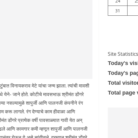
24
2
31
Site Statistic
Today's vis
Today's pa
Total visito
बात विनायकराव मेटे यांचा जन्म झाला. त्यांची मावशी
Total page
े येने- जाने होते. कोटीचे मावसभाऊ श्रीमंत डोंगरे
या नसल्यामुळे शापुर्जी आणि पालनजी कंपनीने रंग
ते काम करू लागले. रंग देण्याचे काम हीवाळा आणि
त डोंगरे प्रत्येक वर्षी पावसाळ्यात गावी येत अन्
ले आणि कामगार कमी म्हणून शापुर्जी आणि पालनजी
ंतर घेऊन ये असे सांगीतले. दरम्यान श्रीमंत डोंगरे