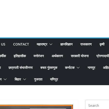
 US
CONTACT
महाराष्ट्र
ज्ञानविज्ञान
राजकारण
कृषी
ार्मीक
इतिहासीक
मनोरंजन
अर्थकारण
सरकारी योजना
प्रेरणादायी
श
छत्रपती संभाजीनगर
बचत गुंतवणूक
कर्नाटक
नागपूर
अहिल
ान
बिहार
गुजरात
मणिपूर