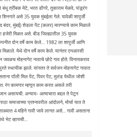
े बंधु त्रींबक मेटे, भरत डोंगरे, तुकाराम येळवे, पांडूरंग
न शिनगारे असे 35 युवक मुंबईला गेले. यावेळी शापुर्जी
द बंदर, मुंबई) शेडला पेंट (कलर) मारण्याचे काम मिळाले
 रूपया हजेरी मिळत असे. बीड जिल्ह्यातील 35 युवक
ा कंपनीत दोन वर्षे काम केले… 1982 ला शापुर्जी आणि
िळाले. येथे दोन वर्षे काम केले. यानंतर एनआरसी
ेथून जवळच मोहनागेट नावाचे छोटे गाव होते. विनायकराव
पुरते स्थायीक झाले. यांनतर ते सर्वजन मोहनागेट गावात
सताना पॉली मिल पेंट, पिवर पेंट, मुलंड येथील जोशी
सत. रंग कामगार म्हणून काम करत असले तरी
 जान असायची. अन्याय- अत्याचारा बद्दल ते पेटून
ाठा समाजाच्या प्रश्‍नावरील आंदोलने, मोर्चा यात ते
साळ्यात 4 महिने गावी जावे लागत असे… गावी असताना
ेथे भेट व्हायची…