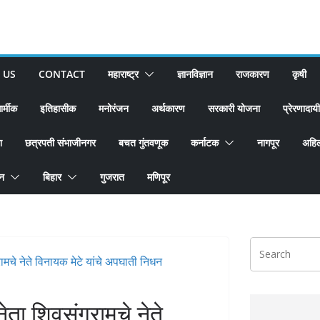
 US
CONTACT
महाराष्ट्र
ज्ञानविज्ञान
राजकारण
कृषी
ार्मीक
इतिहासीक
मनोरंजन
अर्थकारण
सरकारी योजना
प्रेरणादायी
श
छत्रपती संभाजीनगर
बचत गुंतवणूक
कर्नाटक
नागपूर
अहिल
ान
बिहार
गुजरात
मणिपूर
ा शिवसंग्रामचे नेते