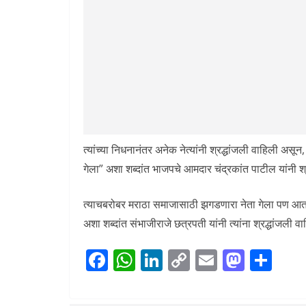
त्यांच्या निधनानंतर अनेक नेत्यांनी श्रद्धांजली वाहिली अ
गेला” अशा शब्दांत भाजपचे आमदार चंद्रकांत पाटील यांनी श्
त्याचबरोबर मराठा समाजासाठी झगडणारा नेता गेला पण आता त
अशा शब्दांत संभाजीराजे छत्रपती यांनी त्यांना श्रद्धांजली व
F
W
Li
C
E
M
S
ac
h
n
o
m
as
h
e
at
k
p
ai
to
ar