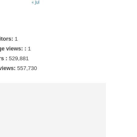
« Jul
s
itors:
1
ge views: :
1
rs :
529,881
 views:
557,730