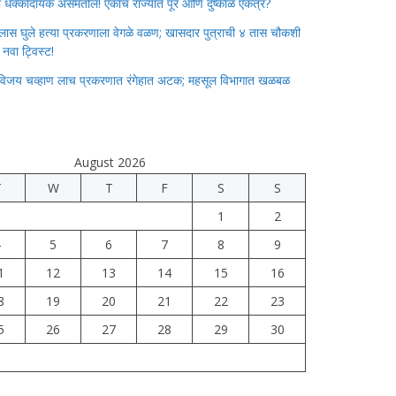
ाचा धक्कादायक असमतोल! एकाच राज्यात पूर आणि दुष्काळ एकत्र?
लास घुले हत्या प्रकरणाला वेगळे वळण; खासदार पुत्राची ४ तास चौकशी
े नवा ट्विस्ट!
विजय चव्हाण लाच प्रकरणात रंगेहात अटक; महसूल विभागात खळबळ
August 2026
T
W
T
F
S
S
1
2
4
5
6
7
8
9
1
12
13
14
15
16
8
19
20
21
22
23
5
26
27
28
29
30