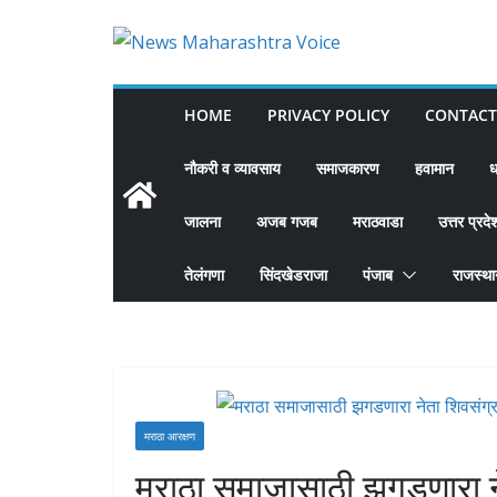
Skip
to
content
HOME
PRIVACY POLICY
CONTACT
नौकरी व व्यावसाय
समाजकारण
हवामान
ध
जालना
अजब गजब
मराठवाडा
उत्तर प्रदे
तेलंगणा
सिंदखेडराजा
पंजाब
राजस्थ
मराठा आरक्षण
मराठा समाजासाठी झगडणारा नेत