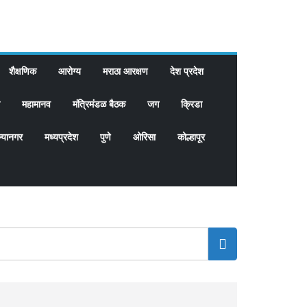
शैक्षणिक
आरोग्य
मराठा आरक्षण
देश प्रदेश
महामानव
मंत्रिमंडळ बैठक
जग
क्रिडा
्यानगर
मध्यप्रदेश
पुणे
ओरिसा
कोल्हापूर