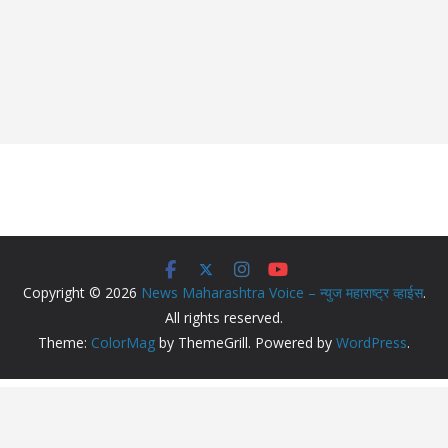
Copyright © 2026
News Maharashtra Voice – न्युज महाराष्ट्र व्हाईस
.
All rights reserved.
Theme:
ColorMag
by ThemeGrill. Powered by
WordPress
.