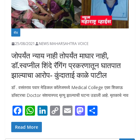
बीड
25/08/2021
NEWS MAHARSAHTRA VOICE
जोपर्यंत न्याय नाही तोपर्यंत माघार नाही,
डॉ.स्वप्नील शिंदे रॅगिंग प्रकरणातून घातपात
झाल्याचा आरोप- कुंदाताई काळे पाटील
डॉ . वसंतराव पवार मेडिकल कॉलेजमध्ये Medical College एका शिकाऊ
डॉक्टरचा Doctor संशयास्पद मृत्यू झाल्याची घटना उडाली आहे. मृतकाचे नाव
F
W
Li
C
E
M
S
ac
h
n
o
m
as
h
e
at
k
p
ai
to
ar
Read More