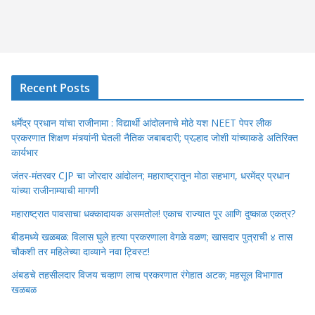
Recent Posts
धर्मेंद्र प्रधान यांचा राजीनामा : विद्यार्थी आंदोलनाचे मोठे यश NEET पेपर लीक
प्रकरणात शिक्षण मंत्र्यांनी घेतली नैतिक जबाबदारी; प्रल्हाद जोशी यांच्याकडे अतिरिक्त
कार्यभार
जंतर-मंतरवर CJP चा जोरदार आंदोलन; महाराष्ट्रातून मोठा सहभाग, धरमेंद्र प्रधान
यांच्या राजीनाम्याची मागणी
महाराष्ट्रात पावसाचा धक्कादायक असमतोल! एकाच राज्यात पूर आणि दुष्काळ एकत्र?
बीडमध्ये खळबळ: विलास घुले हत्या प्रकरणाला वेगळे वळण; खासदार पुत्राची ४ तास
चौकशी तर महिलेच्या दाव्याने नवा ट्विस्ट!
अंबडचे तहसीलदार विजय चव्हाण लाच प्रकरणात रंगेहात अटक; महसूल विभागात
खळबळ