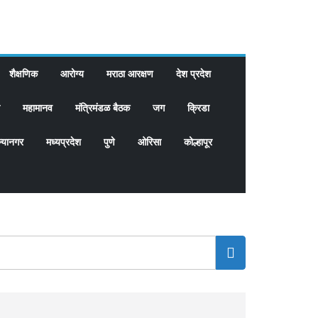
शैक्षणिक
आरोग्य
मराठा आरक्षण
देश प्रदेश
महामानव
मंत्रिमंडळ बैठक
जग
क्रिडा
्यानगर
मध्यप्रदेश
पुणे
ओरिसा
कोल्हापूर