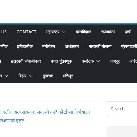
 US
CONTACT
महाराष्ट्र
ज्ञानविज्ञान
राजकारण
कृषी
ार्मीक
इतिहासीक
मनोरंजन
अर्थकारण
सरकारी योजना
प्रेरणादायी
श
छत्रपती संभाजीनगर
बचत गुंतवणूक
कर्नाटक
नागपूर
अहिल
ान
बिहार
गुजरात
मणिपूर