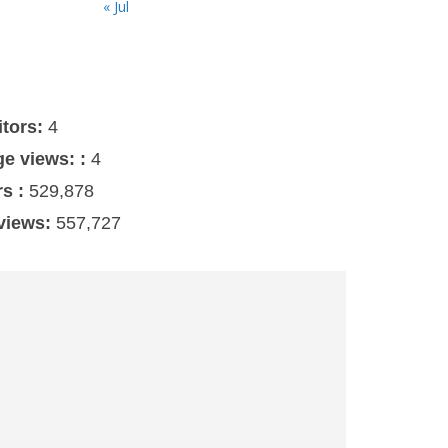
« Jul
s
itors:
4
ge views: :
4
rs :
529,878
 views:
557,727