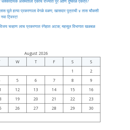
ाचा धक्कादायक असमतोल! एकाच राज्यात पूर आणि दुष्काळ एकत्र?
लास घुले हत्या प्रकरणाला वेगळे वळण; खासदार पुत्राची ४ तास चौकशी
े नवा ट्विस्ट!
विजय चव्हाण लाच प्रकरणात रंगेहात अटक; महसूल विभागात खळबळ
August 2026
T
W
T
F
S
S
1
2
4
5
6
7
8
9
1
12
13
14
15
16
8
19
20
21
22
23
5
26
27
28
29
30