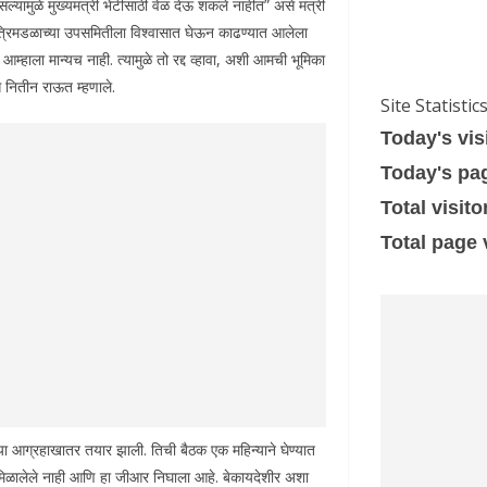
्यामुळे मुख्यमंत्री भेटीसाठी वेळ देऊ शकले नाहीत” असे मंत्री
मंत्रिमडळाच्या उपसमितीला विश्वासात घेऊन काढण्यात आलेला
 आम्हाला मान्यच नाही. त्यामुळे तो रद्द व्हावा, अशी आमची भूमिका
से नितीन राऊत म्हणाले.
Site Statistic
Today's vis
Today's pa
Total visito
Total page
 आग्रहाखातर तयार झाली. तिची बैठक एक महिन्याने घेण्यात
ा मिळालेले नाही आणि हा जीआर निघाला आहे. बेकायदेशीर अशा