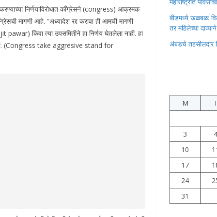
महाराष्ट्रात पावस
रण्याच्या निर्णयाविरोधात काँग्रेसने (congress) आक्रमक
बीडमध्ये खळबळ: वि
ँग्रेसची मागणी आहे. “अध्यादेश रद्द करावा ही आमची मागणी
तर महिलेच्या दाव्यान
ajit pawar) किंवा त्या उपसमितीने हा निर्णय घेतलेला नाही. हा
अंबडचे तहसीलदार 
नी केली. (Congress take aggresive stand for
M
3
10
1
17
1
24
2
31