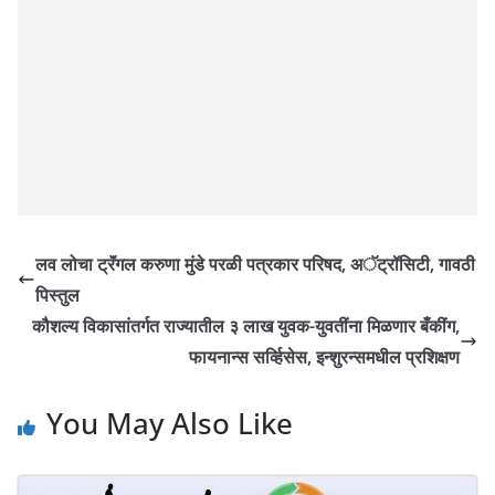
लव लोचा ट्रॅंगल करुणा मुंडे परळी पत्रकार परिषद, अॅट्रॉसिटी, गावठी
पिस्तुल
कौशल्य विकासांतर्गत राज्यातील ३ लाख युवक-युवतींना मिळणार बँकींग,
फायनान्स सर्व्हिसेस, इन्शुरन्समधील प्रशिक्षण
You May Also Like