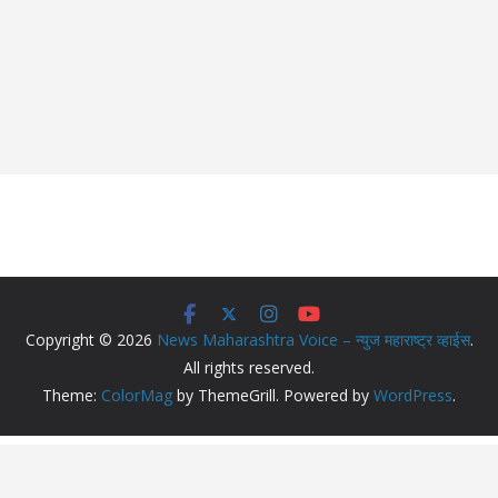
Copyright © 2026
News Maharashtra Voice – न्युज महाराष्ट्र व्हाईस
.
All rights reserved.
Theme:
ColorMag
by ThemeGrill. Powered by
WordPress
.