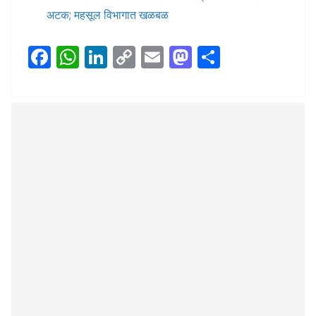
अटक; महसूल विभागात खळबळ
F
W
Li
C
E
M
S
ac
h
n
o
m
as
h
e
at
k
p
ai
to
ar
b
s
e
y
l
d
e
o
A
dI
Li
o
o
p
n
n
n
k
p
k