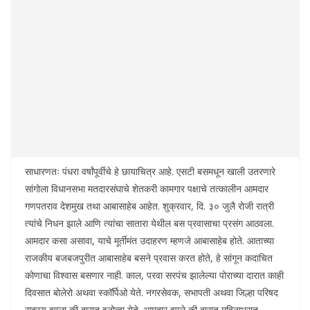
साधारणतः पंधरा वर्षांपूर्वीचे हे छायाचित्र आहे. एसटी बसमधून खाली उतरणारे
सांगोला विधानसभा मतदारसंघाचे शेतकरी कामगार पक्षाचे तत्कालीन आमदार
गणपतराव देशमुख तथा आबासाहेब आहेत. शुक्रवार, दि. ३० जुलै रोजी रात्री
त्यांचे निधन झाले आणि त्यांचा सातारा येथील बस प्रवासाचा प्रसंग आठवला.
आमदार कसा असावा, याचे मूर्तीमंत उदाहरण म्हणजे आबासाहेब होते. आताच्या
राजकीय बजबजपुरीत आबासाहेब बसने प्रवास करत होते, हे सांगून कदाचित
कोणाचा विश्वास बसणार नाही. काल, परवा सरपंच झालेल्या पोराच्या दारात काही
दिवसात बोलेरो अथवा स्कॉर्पिओ येते. नगरसेवक, सभापती अथवा जिल्हा परिषद
सदस्य झाला की दारात इनोव्हा येते. आमदार झाले की दारात महिनाभरात