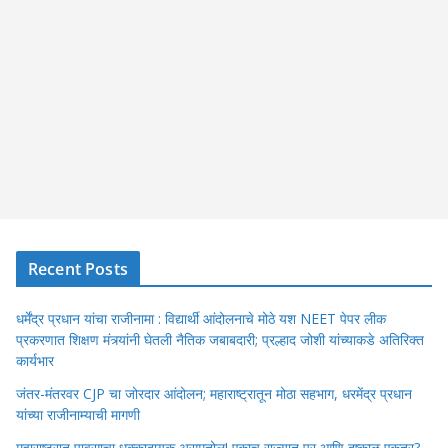
Recent Posts
धर्मेंद्र प्रधान यांचा राजीनामा : विद्यार्थी आंदोलनाचे मोठे यश NEET पेपर लीक
प्रकरणात शिक्षण मंत्र्यांनी घेतली नैतिक जबाबदारी; प्रल्हाद जोशी यांच्याकडे अतिरिक्त
कार्यभार
जंतर-मंतरवर CJP चा जोरदार आंदोलन; महाराष्ट्रातून मोठा सहभाग, धरमेंद्र प्रधान
यांच्या राजीनाम्याची मागणी
महाराष्ट्रात पावसाचा धक्कादायक असमतोल! एकाच राज्यात पूर आणि दुष्काळ एकत्र?