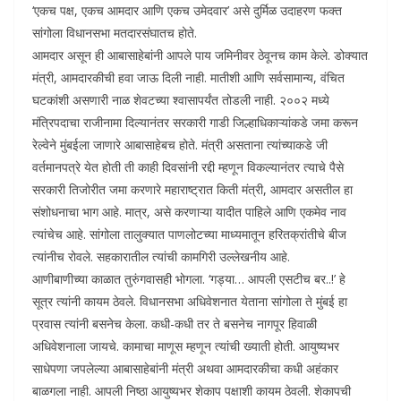
‘एकच पक्ष, एकच आमदार आणि एकच उमेदवार’ असे दुर्मिळ उदाहरण फक्त
सांगोला विधानसभा मतदारसंघातच होते.
आमदार असून ही आबासाहेबांनी आपले पाय जमिनीवर ठेवूनच काम केले. डोक्यात
मंत्री, आमदारकीची हवा जाऊ दिली नाही. मातीशी आणि सर्वसामान्य, वंचित
घटकांशी असणारी नाळ शेवटच्या श्वासापर्यंत तोडली नाही. २००२ मध्ये
मंत्रिपदाचा राजीनामा दिल्यानंतर सरकारी गाडी जिल्हाधिकाऱ्यांकडे जमा करून
रेल्वेने मुंबईला जाणारे आबासाहेबच होते. मंत्री असताना त्यांच्याकडे जी
वर्तमानपत्रे येत होती ती काही दिवसांनी रद्दी म्हणून विकल्यानंतर त्याचे पैसे
सरकारी तिजोरीत जमा करणारे महाराष्ट्रात किती मंत्री, आमदार असतील हा
संशोधनाचा भाग आहे. मात्र, असे करणाऱ्या यादीत पाहिले आणि एकमेव नाव
त्यांचेच आहे. सांगोला तालुक्यात पाणलोटच्या माध्यमातून हरितक्रांतीचे बीज
त्यांनीच रोवले. सहकारातील त्यांची कामगिरी उल्लेखनीय आहे.
आणीबाणीच्या काळात तुरुंगवासही भोगला. ‘गड्या… आपली एसटीच बर..!’ हे
सूत्र त्यांनी कायम ठेवले. विधानसभा अधिवेशनात येताना सांगोला ते मुंबई हा
प्रवास त्यांनी बसनेच केला. कधी-कधी तर ते बसनेच नागपूर हिवाळी
अधिवेशनाला जायचे. कामाचा माणूस म्हणून त्यांची ख्याती होती. आयुष्यभर
साधेपणा जपलेल्या आबासाहेबांनी मंत्री अथवा आमदारकीचा कधी अहंकार
बाळगला नाही. आपली निष्ठा आयुष्यभर शेकाप पक्षाशी कायम ठेवली. शेकापची