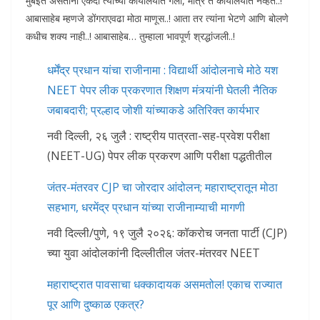
मुंबईत असताना एकदा त्यांच्या कार्यालयात गेलो, मात्र ते कार्यालयात नव्हते..!
आबासाहेब म्हणजे डोंगराएवढा मोठा माणूस..! आता तर त्यांना भेटणे आणि बोलणे
कधीच शक्य नाही..! आबासाहेब… तुम्हाला भावपूर्ण श्रद्धांजली..!
धर्मेंद्र प्रधान यांचा राजीनामा : विद्यार्थी आंदोलनाचे मोठे यश
NEET पेपर लीक प्रकरणात शिक्षण मंत्र्यांनी घेतली नैतिक
जबाबदारी; प्रल्हाद जोशी यांच्याकडे अतिरिक्त कार्यभार
नवी दिल्ली, २६ जुलै : राष्ट्रीय पात्रता-सह-प्रवेश परीक्षा
(NEET-UG) पेपर लीक प्रकरण आणि परीक्षा पद्धतीतील
जंतर-मंतरवर CJP चा जोरदार आंदोलन; महाराष्ट्रातून मोठा
सहभाग, धरमेंद्र प्रधान यांच्या राजीनाम्याची मागणी
नवी दिल्ली/पुणे, १९ जुलै २०२६: कॉकरोच जनता पार्टी (CJP)
च्या युवा आंदोलकांनी दिल्लीतील जंतर-मंतरवर NEET
महाराष्ट्रात पावसाचा धक्कादायक असमतोल! एकाच राज्यात
पूर आणि दुष्काळ एकत्र?