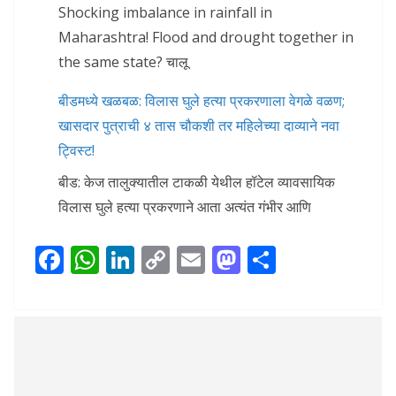
Shocking imbalance in rainfall in
Maharashtra! Flood and drought together in
the same state? चालू
बीडमध्ये खळबळ: विलास घुले हत्या प्रकरणाला वेगळे वळण;
खासदार पुत्राची ४ तास चौकशी तर महिलेच्या दाव्याने नवा
ट्विस्ट!
बीड: केज तालुक्यातील टाकळी येथील हॉटेल व्यावसायिक
विलास घुले हत्या प्रकरणाने आता अत्यंत गंभीर आणि
F
W
Li
C
E
M
S
ac
h
n
o
m
as
h
e
at
k
p
ai
to
ar
b
s
e
y
l
d
e
o
A
dI
Li
o