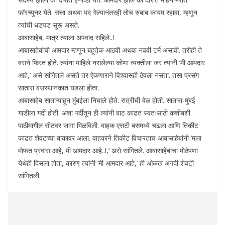
फॉरच्युनर येते. सत्ता अथवा पद गेल्यानंतरही तोच रुबाब कायम रहावा, म्हणून
त्यांची धडपड सुरू असते.
आबासाहेब, मात्र त्याला अपवाद राहिले..!
आबासाहेबांची आमदार म्हणून बहूतेक आठवी अथवा नववी टर्म असावी. तरीही ते
बसने फिरत होते. त्यांना पाहिले नसलेल्या कोणा व्यक्तीला जर त्यांनी ‘मी आमदार
आहे,’ असे सांगितले असते तर ऐकणाराने विश्वासही ठेवला नसता. तसा प्रसंग
सातारा बसस्थानकात घडला होता.
आबासाहेब साताऱ्याहून मुंबईला निघाले होते. रात्रीची वेळ होती. सातारा-मुंबई
गाडीला गर्दी होती. अशा गर्दीतून ही त्यांनी वाट काढत स्वतःसाठी कशीबशी
पाठीमागील सीटवर जागा मिळविली. वाहक एसटी बसमध्ये चढला आणि तिकीट
काढत शेवटच्या बाकावर आला. वाहकाने तिकीट विचारताच आबासाहेबांनी ‘मला
मोफत प्रवास आहे, मी आमदार आहे..!,’ असे सांगितले. आबासाहेबांचा मोठेपणा
येथेही दिसला होता, कारण त्यांनी ‘मी आमदार आहे,’ ही ओळख अगदी शेवटी
सांगितली.