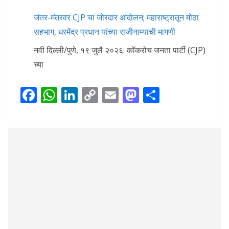
जंतर-मंतरवर CJP चा जोरदार आंदोलन; महाराष्ट्रातून मोठा
सहभाग, धरमेंद्र प्रधान यांच्या राजीनाम्याची मागणी
नवी दिल्ली/पुणे, १९ जुलै २०२६: कॉकरोच जनता पार्टी (CJP)
च्या
F
W
Li
C
E
M
S
ac
h
n
o
m
as
h
e
at
k
p
ai
to
ar
b
s
e
y
l
d
e
o
A
dI
Li
o
o
p
n
n
n
k
p
k