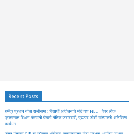
Recent Posts
धर्मेंद्र प्रधान यांचा राजीनामा : विद्यार्थी आंदोलनाचे मोठे यश NEET पेपर लीक
प्रकरणात शिक्षण मंत्र्यांनी घेतली नैतिक जबाबदारी; प्रल्हाद जोशी यांच्याकडे अतिरिक्त
कार्यभार
जंतर-मंतरवर CJP चा जोरदार आंदोलन; महाराष्ट्रातून मोठा सहभाग, धरमेंद्र प्रधान