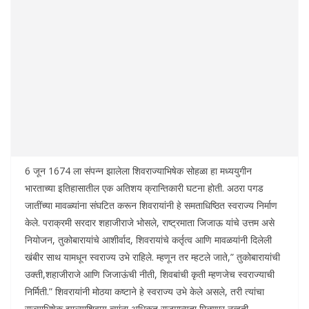
6 जून 1674 ला संपन्न झालेला शिवराज्याभिषेक सोहळा हा मध्ययुगीन
भारताच्या इतिहासातील एक अतिशय क्रान्तिकारी घटना होती. अठरा पगड
जातींच्या मावळ्यांना संघटित करून शिवरायांनी हे समताधिष्ठित स्वराज्य निर्माण
केले. पराक्रमी सरदार शहाजीराजे भोसले, राष्ट्रमाता जिजाऊ यांचे उत्तम असे
नियोजन, तुकोबारायांचे आशीर्वाद, शिवरायांचे कर्तृत्व आणि मावळयांनी दिलेली
खंबीर साथ यामधून स्वराज्य उभे राहिले. म्हणून तर म्हटले जाते,” तुकोबारायांची
उक्ती,शहाजीराजे आणि जिजाऊंची नीती, शिवबांची कृती म्हणजेच स्वराज्याची
निर्मिती.” शिवरायांनी मोठया कष्टाने हे स्वराज्य उभे केले असले, तरी त्यांचा
राज्याभिषेक झाल्याशिवाय त्यांना अधिकृत राजमान्यता मिळणार नव्हती.