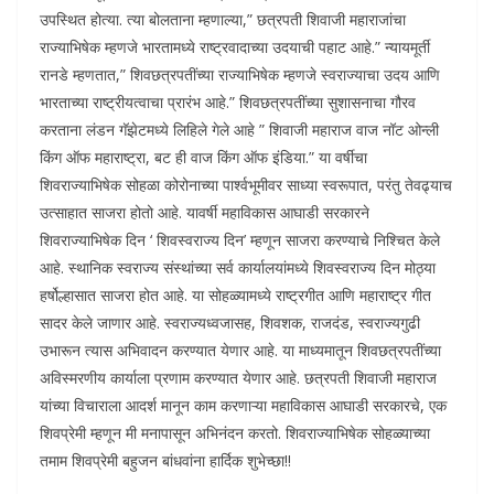
उपस्थित होत्या. त्या बोलताना म्हणाल्या,” छत्रपती शिवाजी महाराजांचा
राज्याभिषेक म्हणजे भारतामध्ये राष्ट्रवादाच्या उदयाची पहाट आहे.” न्यायमूर्ती
रानडे म्हणतात,” शिवछत्रपतींच्या राज्याभिषेक म्हणजे स्वराज्याचा उदय आणि
भारताच्या राष्ट्रीयत्वाचा प्रारंभ आहे.” शिवछत्रपतींच्या सुशासनाचा गौरव
करताना लंडन गॅझेटमध्ये लिहिले गेले आहे ” शिवाजी महाराज वाज नॉट ओन्ली
किंग ऑफ महाराष्ट्रा, बट ही वाज किंग ऑफ इंडिया.” या वर्षीचा
शिवराज्याभिषेक सोहळा कोरोनाच्या पार्श्वभूमीवर साध्या स्वरूपात, परंतु तेवढ्याच
उत्साहात साजरा होतो आहे. यावर्षी महाविकास आघाडी सरकारने
शिवराज्याभिषेक दिन ‘ शिवस्वराज्य दिन’ म्हणून साजरा करण्याचे निश्चित केले
आहे. स्थानिक स्वराज्य संस्थांच्या सर्व कार्यालयांमध्ये शिवस्वराज्य दिन मोठ्या
हर्षोल्हासात साजरा होत आहे. या सोहळ्यामध्ये राष्ट्रगीत आणि महाराष्ट्र गीत
सादर केले जाणार आहे. स्वराज्यध्वजासह, शिवशक, राजदंड, स्वराज्यगुढी
उभारून त्यास अभिवादन करण्यात येणार आहे. या माध्यमातून शिवछत्रपतींच्या
अविस्मरणीय कार्याला प्रणाम करण्यात येणार आहे. छत्रपती शिवाजी महाराज
यांच्या विचाराला आदर्श मानून काम करणाऱ्या महाविकास आघाडी सरकारचे, एक
शिवप्रेमी म्हणून मी मनापासून अभिनंदन करतो. शिवराज्याभिषेक सोहळ्याच्या
तमाम शिवप्रेमी बहुजन बांधवांना हार्दिक शुभेच्छा!!