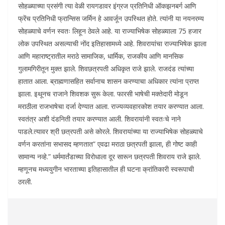
सोहळ्याच्या प्रसंगी त्या वेळी रायगडावर इंग्रज प्रतिनिधी ऑकझनबर्ग आणि
फ्रेंच प्रतिनिधी फ्रान्सिस जर्मिन हे आवर्जून उपस्थित होते. त्यांनी या नयनरम्य
सोहळ्याचे वर्णन स्वतः लिहून ठेवले आहे. या राज्याभिषेक सोहळ्याला 75 हजार
लोक उपस्थित असल्याची नोंद इतिहासामध्ये आहे. शिवरायांचा राज्याभिषेक झाला
आणि महाराष्ट्रातील मराठे सामाजिक, धार्मिक, राजकीय आणि मानसिक
गुलामगिरीतून मुक्त झाले. शिवछत्रपती अधिकृत राजे झाले. राजदंड त्यांच्या
हातात आला. ब्राह्मणासहित सर्वानाच शासन करण्याचा अधिकार त्यांना प्राप्त
झाला. इथूनच राजाने शिवशक सुरू केला. फारसी भाषेची मक्तेदारी मोडून
मराठीला राजभाषेचा दर्जा देण्यात आला. राज्यव्यवहारकोश तयार करण्यात आला.
स्वतंत्र अशी दंडनिती तयार करण्यात आली. शिवरायांनी स्वतःचे नाने
पाडले.त्यावर श्री छत्रपती असे कोरले. शिवरायांच्या या राज्याभिषेक सोहळ्याचे
वर्णन करतांना सभासद म्हणतात” एवढा मराठा छत्रपती झाला, ही गोष्ट काही
सामान्य नव्हे.” धर्ममार्तंडाच्या विरोधाला दूर सारून छत्रपती शिवराय राजे झाले.
म्हणूनच मध्ययुगीन भारताच्या इतिहासातील ही घटना क्रांतिकारी स्वरूपाची
ठरली.