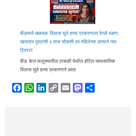
बीडमध्ये खळबळ: विलास घुले हत्या प्रकरणाला वेगळे वळण;
खासदार पुत्राची ४ तास चौकशी तर महिलेच्या दाव्याने नवा
ट्विस्ट!
बीड: केज तालुक्यातील टाकळी येथील हॉटेल व्यावसायिक
विलास घुले हत्या प्रकरणाने आता
F
W
Li
C
E
M
S
ac
h
n
o
m
as
h
e
at
k
p
ai
to
ar
b
s
e
y
l
d
e
o
A
dI
Li
o