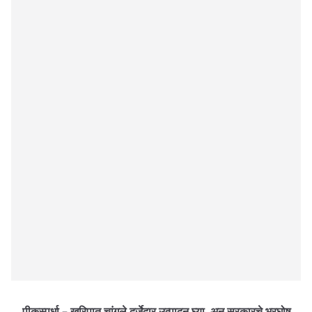
पीकस्पर्धा – खरिपात चांगले दर्जेदार उत्पादन घ्या, अन सरकारचे भरघोष