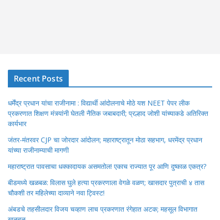
Recent Posts
धर्मेंद्र प्रधान यांचा राजीनामा : विद्यार्थी आंदोलनाचे मोठे यश NEET पेपर लीक
प्रकरणात शिक्षण मंत्र्यांनी घेतली नैतिक जबाबदारी; प्रल्हाद जोशी यांच्याकडे अतिरिक्त
कार्यभार
जंतर-मंतरवर CJP चा जोरदार आंदोलन; महाराष्ट्रातून मोठा सहभाग, धरमेंद्र प्रधान
यांच्या राजीनाम्याची मागणी
महाराष्ट्रात पावसाचा धक्कादायक असमतोल! एकाच राज्यात पूर आणि दुष्काळ एकत्र?
बीडमध्ये खळबळ: विलास घुले हत्या प्रकरणाला वेगळे वळण; खासदार पुत्राची ४ तास
चौकशी तर महिलेच्या दाव्याने नवा ट्विस्ट!
अंबडचे तहसीलदार विजय चव्हाण लाच प्रकरणात रंगेहात अटक; महसूल विभागात
खळबळ