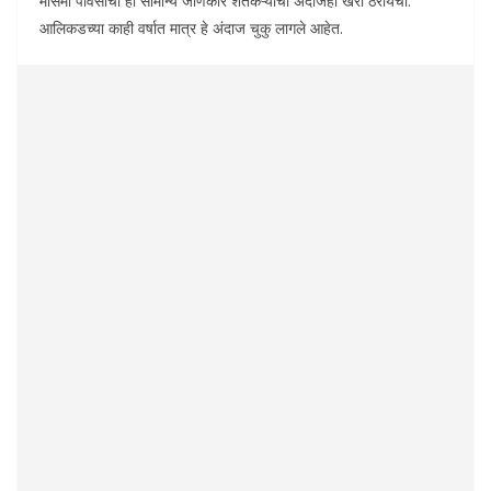
मोसमी पावसाचा हा सामान्य जाणकार शेतकऱ्यांचा अंदाजही खरा ठरायचा.
आलिकडच्या काही वर्षात मात्र हे अंदाज चुकु लागले आहेत.