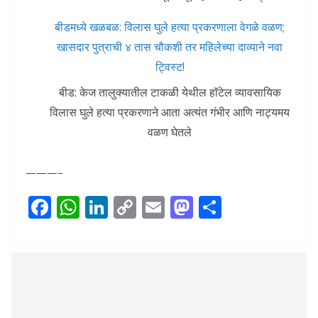
बीडमध्ये खळबळ: विलास घुले हत्या प्रकरणाला वेगळे वळण;
खासदार पुत्राची ४ तास चौकशी तर महिलेच्या दाव्याने नवा
ट्विस्ट!
बीड: केज तालुक्यातील टाकळी येथील हॉटेल व्यावसायिक
विलास घुले हत्या प्रकरणाने आता अत्यंत गंभीर आणि नाट्यमय
वळण घेतले
———–
F
W
Li
C
E
M
S
ac
h
n
o
m
as
h
e
at
k
p
ai
to
ar
b
s
e
y
l
d
e
o
A
dI
Li
o