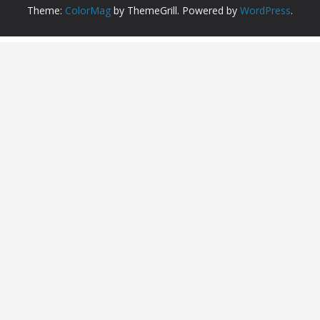
Theme:
ColorMag
by ThemeGrill. Powered by
WordPress
.