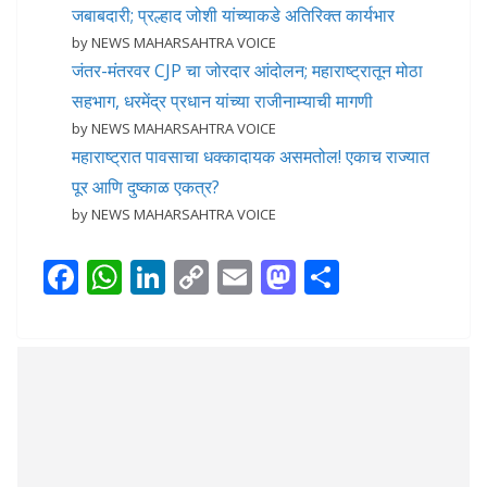
जबाबदारी; प्रल्हाद जोशी यांच्याकडे अतिरिक्त कार्यभार
by NEWS MAHARSAHTRA VOICE
जंतर-मंतरवर CJP चा जोरदार आंदोलन; महाराष्ट्रातून मोठा
सहभाग, धरमेंद्र प्रधान यांच्या राजीनाम्याची मागणी
by NEWS MAHARSAHTRA VOICE
महाराष्ट्रात पावसाचा धक्कादायक असमतोल! एकाच राज्यात
पूर आणि दुष्काळ एकत्र?
by NEWS MAHARSAHTRA VOICE
F
W
Li
C
E
M
S
ac
h
n
o
m
as
h
e
at
k
p
ai
to
ar
b
s
e
y
l
d
e
o
A
dI
Li
o
o
p
n
n
n
k
p
k