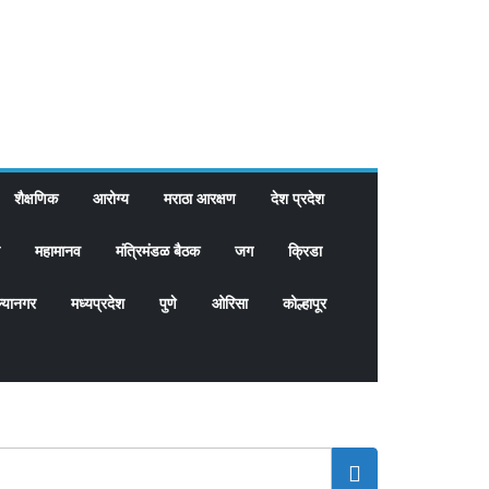
शैक्षणिक
आरोग्य
मराठा आरक्षण
देश प्रदेश
महामानव
मंत्रिमंडळ बैठक
जग
क्रिडा
्यानगर
मध्यप्रदेश
पुणे
ओरिसा
कोल्हापूर