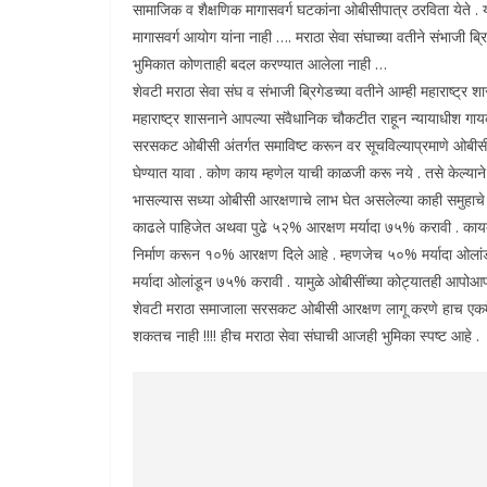
सामाजिक व शैक्षणिक मागासवर्ग घटकांना ओबीसीपात्र ठरविता येते . 
मागासवर्ग आयोग यांना नाही …. मराठा सेवा संघाच्या वतीने संभाजी ब्
भुमिकात कोणताही बदल करण्यात आलेला नाही …
शेवटी मराठा सेवा संघ व संभाजी ब्रिगेडच्या वतीने आम्ही महाराष्ट्
महाराष्ट्र शासनाने आपल्या संवैधानिक चौकटीत राहून न्यायाधीश
सरसकट ओबीसी अंतर्गत समाविष्ट करून वर सूचविल्याप्रमाणे ओबीसी आ
घेण्यात यावा . कोण काय म्हणेल याची काळजी करू नये . तसे केल्याने 
भासल्यास सध्या ओबीसी आरक्षणाचे लाभ घेत असलेल्या काही समुहाचे 
काढले पाहिजेत अथवा पुढे ५२% आरक्षण मर्यादा ७५% करावी . कायदेश
निर्माण करून १०% आरक्षण दिले आहे . म्हणजेच ५०% मर्यादा ओलांड
मर्यादा ओलांडून ७५% करावी . यामुळे ओबीसींच्या कोट्यातही आपोआप
शेवटी मराठा समाजाला सरसकट ओबीसी आरक्षण लागू करणे हाच एकमेव
शकतच नाही !!!! हीच मराठा सेवा संघाची आजही भुमिका स्पष्ट आहे .