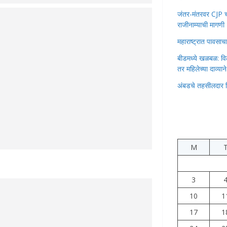
जंतर-मंतरवर CJP चा 
राजीनाम्याची मागणी
महाराष्ट्रात पावस
बीडमध्ये खळबळ: वि
तर महिलेच्या दाव्यान
अंबडचे तहसीलदार 
M
3
10
1
17
1