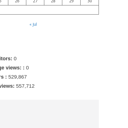
5
26
27
28
29
30
« Jul
s
itors:
0
ge views: :
0
rs :
529,867
 views:
557,712