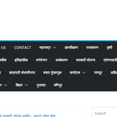
 US
CONTACT
महाराष्ट्र
ज्ञानविज्ञान
राजकारण
कृषी
ार्मीक
इतिहासीक
मनोरंजन
अर्थकारण
सरकारी योजना
प्रेरणादायी
श
छत्रपती संभाजीनगर
बचत गुंतवणूक
कर्नाटक
नागपूर
अहिल
ान
बिहार
गुजरात
मणिपूर