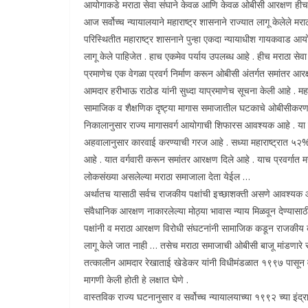
आयोगाकडे मराठा सेवा संघाने केवळ आणि केवळ ओबीसी आरक्षण हीच
आज सर्वोच्च न्यायालयाने महाराष्ट्र शासनाने राज्यात लागू केलेले 
परिस्थितीत महाराष्ट्र शासनाने पुन्हा एकदा न्यायाधीश गायकवाड
लागू केले पाहिजेत . हाच एकमेव पर्याय उपलब्ध आहे . हीच मराठा सेव
प्रमाणेच एक वेगळा प्रवर्ग निर्माण करून ओबीसी अंतर्गत समांतर आ
आमदार हरीभाऊ राठोड यांनी सुध्दा याप्रमाणेच सूचना केली आहे . म
सामाजिक व शैक्षणिक दृष्ट्या मागास समाजातील घटकाचे ओबीसीकरण करता
निकालानुसार राज्य मागासवर्ग आयोगाची शिफारस आवश्यक आहे . या 
अहवालानुसार कारवाई करण्याची गरज आहे . सध्या महाराष्ट्रात ५२%
आहे . यात वर्गवारी करून समांतर आरक्षण दिले आहे . याच प्रवर्गा
लोकसंख्या असलेल्या मराठा समाजाला देता येईल …
अर्थातच यासाठी सर्वच राजकीय पक्षांची इच्छाशक्ती असणे आवश्यक 
संवैधानिक आरक्षण नाकारलेल्या मोठ्या भावास न्याय मिळवून देण्यासाठी प
पक्षांनी व मराठा आरक्षण विरोधी संघटनांनी सामाजिक कडून राजकीय
लागू केले जात नाही … तसेच मराठा समाजाची ओबीसी बाजू मांडणारे राज
तत्कालीन आमदार रेखाताई खेडेकर यांनी विधीमंडळात १९९७ पासून 
मागणी केली होती हे लक्षात घेणे .
वास्तविक राज्य घटनानुसार व सर्वोच्च न्यायालयाच्या १९९२ च्या इंद्