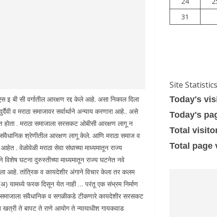
24
2
31
Site Statistic
 एस इ बी सी वर्गातील आरक्षण रद्द केले आहे. असा निकाल दिला
Today's vis
्दैवी व मराठा समाजावर सर्वार्थाने अन्याय करणारा आहे.. असे
Today's pa
षित होता . मराठा समाजाला सरसकट ओबीसी आरक्षण लागू न
Total visito
असंवैधानिक श्रेणीतील आरक्षण लागू केले. आणि मराठा समाज व
Total page
आहेत . वेळोवेळी मराठा सेवा संघाच्या माध्यमातून राज्य
े विशेष घटना दुरुस्तीच्या माध्यमातून राज्य घटनेत नवे
ला आहे. तांत्रिक व कायदेशीर अंगाने विचार केला तर कलम
) यामध्ये फरक दिसून येत नाही … परंतू एक संभ्रम निर्माण
ठा समाजाला संवैधानिक व सगळीकडे टीकणारे कायदेशीर सरसकट
ीश खत्री ते बापट ते राणे आयोग ते न्यायाधीश गायकवाड