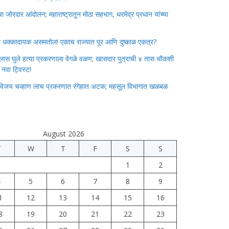
जोरदार आंदोलन; महाराष्ट्रातून मोठा सहभाग, धरमेंद्र प्रधान यांच्या
ाचा धक्कादायक असमतोल! एकाच राज्यात पूर आणि दुष्काळ एकत्र?
लास घुले हत्या प्रकरणाला वेगळे वळण; खासदार पुत्राची ४ तास चौकशी
े नवा ट्विस्ट!
विजय चव्हाण लाच प्रकरणात रंगेहात अटक; महसूल विभागात खळबळ
August 2026
T
W
T
F
S
S
1
2
4
5
6
7
8
9
1
12
13
14
15
16
8
19
20
21
22
23