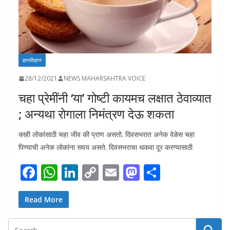
ज्ञानविज्ञान
28/12/2021
NEWS MAHARSAHTRA VOICE
चहा प्रेमींनी ‘या’ गोष्टी कायमच लक्षात ठेवाव्यात
; अन्यथा रोगाला निमंत्रण देऊ शकता
काही लोकांसाठी चहा जीव की प्राण असतो. दिवसभरात अनेक वेळेस चहा
पिण्याची अनेक लोकांना सवय असते. दिवसभराचा थकवा दूर करण्यासाठी
F
W
Li
C
E
M
S
ac
h
n
o
m
as
h
e
at
k
p
ai
to
ar
Read More
b
s
e
y
l
d
e