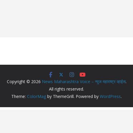
Copyright © 2026
News Maharashtra Voice – न्युज महाराष्ट्र व्हाईस
.
All rights reserved.
Theme:
ColorMag
by ThemeGrill. Powered by
WordPress
.