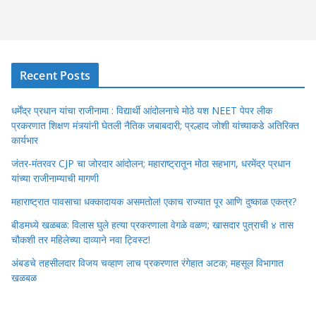
Recent Posts
धर्मेंद्र प्रधान यांचा राजीनामा : विद्यार्थी आंदोलनाचे मोठे यश NEET पेपर लीक
प्रकरणात शिक्षण मंत्र्यांनी घेतली नैतिक जबाबदारी; प्रल्हाद जोशी यांच्याकडे अतिरिक्त
कार्यभार
जंतर-मंतरवर CJP चा जोरदार आंदोलन; महाराष्ट्रातून मोठा सहभाग, धरमेंद्र प्रधान
यांच्या राजीनाम्याची मागणी
महाराष्ट्रात पावसाचा धक्कादायक असमतोल! एकाच राज्यात पूर आणि दुष्काळ एकत्र?
बीडमध्ये खळबळ: विलास घुले हत्या प्रकरणाला वेगळे वळण; खासदार पुत्राची ४ तास
चौकशी तर महिलेच्या दाव्याने नवा ट्विस्ट!
अंबडचे तहसीलदार विजय चव्हाण लाच प्रकरणात रंगेहात अटक; महसूल विभागात
खळबळ