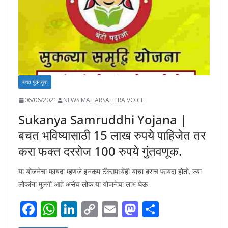
बचत गुंतवणूक
06/06/2021
NEWS MAHARSAHTRA VOICE
Sukanya Samruddhi Yojana |
बचत भविष्यासाठी 15 लाख रुपये पाहिजेत तर
करा फक्त दररोज 100 रुपये गुंतवणूक.
या योजनेचा फायदा म्हणजे इनकम टॅक्समध्येही याचा बराच फायदा होतो. ज्या
लोकांना मुलगी आहे असेच लोक या योजनेचा लाभ घेऊ
F
W
Li
C
E
M
S
ac
h
n
o
m
as
h