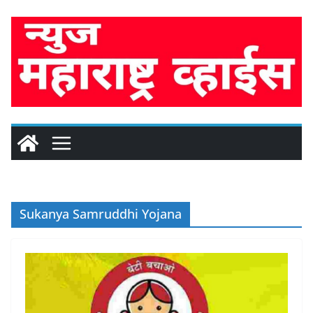
Skip
to
content
Sukanya Samruddhi Yojana