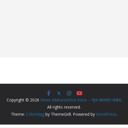
Copyright © 2026
News Maharashtra Voice – न्युज महाराष्ट्र व्हाईस
.
All rights reserved.
Theme:
ColorMag
by ThemeGrill. Powered by
WordPress
.