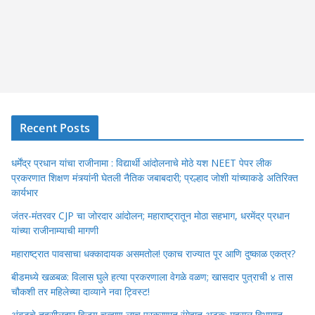
Recent Posts
धर्मेंद्र प्रधान यांचा राजीनामा : विद्यार्थी आंदोलनाचे मोठे यश NEET पेपर लीक
प्रकरणात शिक्षण मंत्र्यांनी घेतली नैतिक जबाबदारी; प्रल्हाद जोशी यांच्याकडे अतिरिक्त
कार्यभार
जंतर-मंतरवर CJP चा जोरदार आंदोलन; महाराष्ट्रातून मोठा सहभाग, धरमेंद्र प्रधान
यांच्या राजीनाम्याची मागणी
महाराष्ट्रात पावसाचा धक्कादायक असमतोल! एकाच राज्यात पूर आणि दुष्काळ एकत्र?
बीडमध्ये खळबळ: विलास घुले हत्या प्रकरणाला वेगळे वळण; खासदार पुत्राची ४ तास
चौकशी तर महिलेच्या दाव्याने नवा ट्विस्ट!
अंबडचे तहसीलदार विजय चव्हाण लाच प्रकरणात रंगेहात अटक; महसूल विभागात