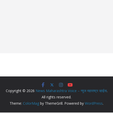
Copyright © 2026
News Maharashtra Voice – न्युज महाराष्ट्र व्हाईस
.
All rights reserved.
Theme:
ColorMag
by ThemeGrill. Powered by
WordPress
.