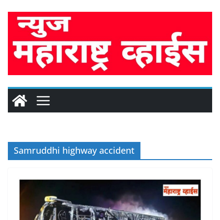
Skip
to
content
Samruddhi highway accident