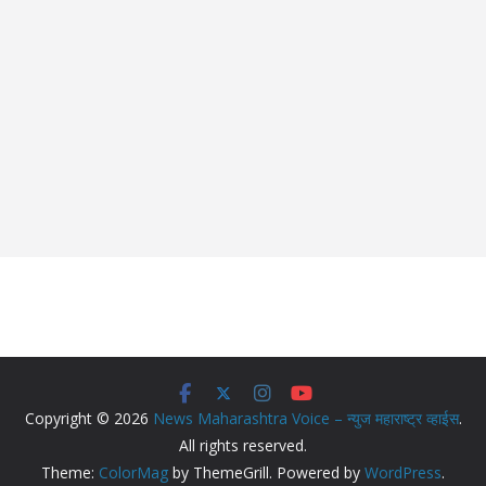
Copyright © 2026
News Maharashtra Voice – न्युज महाराष्ट्र व्हाईस
.
All rights reserved.
Theme:
ColorMag
by ThemeGrill. Powered by
WordPress
.