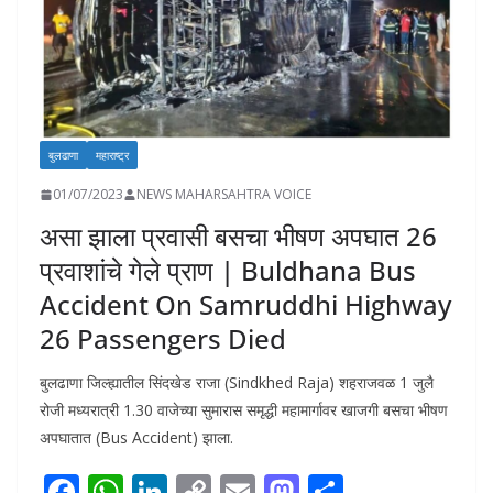
बुलढाणा
महाराष्ट्र
01/07/2023
NEWS MAHARSAHTRA VOICE
असा झाला प्रवासी बसचा भीषण अपघात 26
प्रवाशांचे गेले प्राण | Buldhana Bus
Accident On Samruddhi Highway
26 Passengers Died
बुलढाणा जिल्ह्यातील सिंदखेड राजा (Sindkhed Raja) शहराजवळ 1 जुलै
रोजी मध्यरात्री 1.30 वाजेच्या सुमारास समृद्धी महामार्गावर खाजगी बसचा भीषण
अपघातात (Bus Accident) झाला.
F
W
Li
C
E
M
S