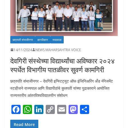
छत्रपती संभाजीनगर
ज्ञानविज्ञान
मराठवाडा
14/11/2024
NEWS MAHARSAHTRA VOICE
देवगिरी संस्थेच्या विद्यार्थ्यांचा अविष्कार २०२४
स्पर्धेत विभागीय पातळीवर सुवर्ण कामगिरी
छत्रपति संभाजीनगर – देवगिरी इन्स्टिट्यूट ऑफ इंजिनिअरिंग अँड मॅनेजमेंट
स्टडीजने राज्यपाल आणि विद्यापीठांचे कुलपती यांच्या पुढाकाराने आयोजित
राज्यस्तरीय आंतरविश्वविद्यालयीन संशोधन
F
W
Li
C
E
M
S
ac
h
n
o
m
as
h
e
at
k
p
ai
to
ar
Read More