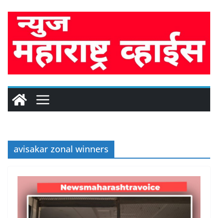
Skip
to
content
avisakar zonal winners