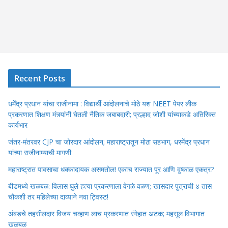
Recent Posts
धर्मेंद्र प्रधान यांचा राजीनामा : विद्यार्थी आंदोलनाचे मोठे यश NEET पेपर लीक
प्रकरणात शिक्षण मंत्र्यांनी घेतली नैतिक जबाबदारी; प्रल्हाद जोशी यांच्याकडे अतिरिक्त
कार्यभार
जंतर-मंतरवर CJP चा जोरदार आंदोलन; महाराष्ट्रातून मोठा सहभाग, धरमेंद्र प्रधान
यांच्या राजीनाम्याची मागणी
महाराष्ट्रात पावसाचा धक्कादायक असमतोल! एकाच राज्यात पूर आणि दुष्काळ एकत्र?
बीडमध्ये खळबळ: विलास घुले हत्या प्रकरणाला वेगळे वळण; खासदार पुत्राची ४ तास
चौकशी तर महिलेच्या दाव्याने नवा ट्विस्ट!
अंबडचे तहसीलदार विजय चव्हाण लाच प्रकरणात रंगेहात अटक; महसूल विभागात
खळबळ