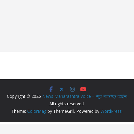
Copyright © 2026
News Maharashtra Voice – न्युज महाराष्ट्र व्हाईस
.
All rights reserved.
Theme:
ColorMag
by ThemeGrill. Powered by
WordPress
.