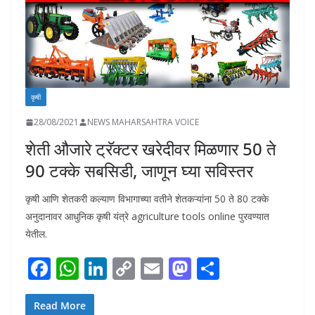
कृषी
28/08/2021
NEWS MAHARSAHTRA VOICE
शेती औजारे ट्रॅक्टर खरेदीवर मिळणार 50 ते
90 टक्के सबसिडी, जाणून घ्या सविस्तर
कृषी आणि शेतकरी कल्याण विभागाच्या वतीने शेतकऱ्यांना 50 ते 80 टक्के
अनुदानावर आधुनिक कृषी यंत्रे agriculture tools online पुरवण्यात
येतील.
F
W
Li
C
E
M
S
ac
h
n
o
m
as
h
e
at
k
p
ai
to
ar
Read More