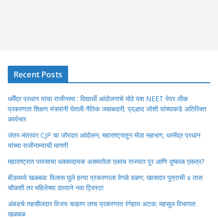
Recent Posts
धर्मेंद्र प्रधान यांचा राजीनामा : विद्यार्थी आंदोलनाचे मोठे यश NEET पेपर लीक
प्रकरणात शिक्षण मंत्र्यांनी घेतली नैतिक जबाबदारी; प्रल्हाद जोशी यांच्याकडे अतिरिक्त
कार्यभार
जंतर-मंतरवर CJP चा जोरदार आंदोलन; महाराष्ट्रातून मोठा सहभाग, धरमेंद्र प्रधान
यांच्या राजीनाम्याची मागणी
महाराष्ट्रात पावसाचा धक्कादायक असमतोल! एकाच राज्यात पूर आणि दुष्काळ एकत्र?
बीडमध्ये खळबळ: विलास घुले हत्या प्रकरणाला वेगळे वळण; खासदार पुत्राची ४ तास
चौकशी तर महिलेच्या दाव्याने नवा ट्विस्ट!
अंबडचे तहसीलदार विजय चव्हाण लाच प्रकरणात रंगेहात अटक; महसूल विभागात
खळबळ