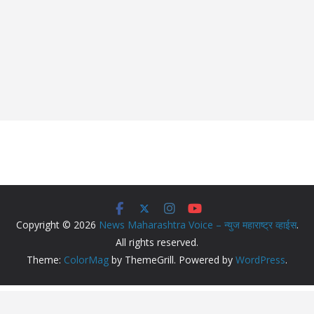
Copyright © 2026
News Maharashtra Voice – न्युज महाराष्ट्र व्हाईस
.
All rights reserved.
Theme:
ColorMag
by ThemeGrill. Powered by
WordPress
.