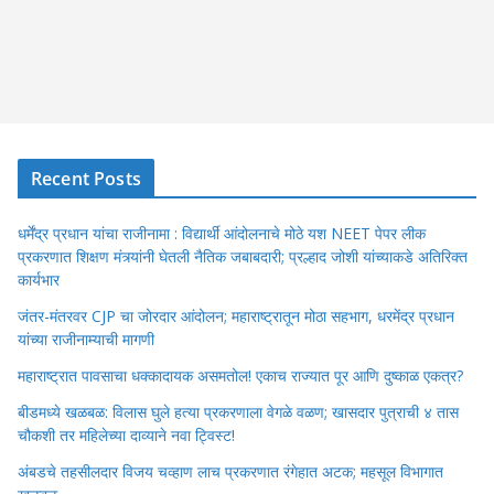
Recent Posts
धर्मेंद्र प्रधान यांचा राजीनामा : विद्यार्थी आंदोलनाचे मोठे यश NEET पेपर लीक
प्रकरणात शिक्षण मंत्र्यांनी घेतली नैतिक जबाबदारी; प्रल्हाद जोशी यांच्याकडे अतिरिक्त
कार्यभार
जंतर-मंतरवर CJP चा जोरदार आंदोलन; महाराष्ट्रातून मोठा सहभाग, धरमेंद्र प्रधान
यांच्या राजीनाम्याची मागणी
महाराष्ट्रात पावसाचा धक्कादायक असमतोल! एकाच राज्यात पूर आणि दुष्काळ एकत्र?
बीडमध्ये खळबळ: विलास घुले हत्या प्रकरणाला वेगळे वळण; खासदार पुत्राची ४ तास
चौकशी तर महिलेच्या दाव्याने नवा ट्विस्ट!
अंबडचे तहसीलदार विजय चव्हाण लाच प्रकरणात रंगेहात अटक; महसूल विभागात