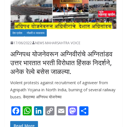
देश प्रदेश
नौकरी व व्यावसाय
17/06/2022
NEWS MAHARSAHTRA VOICE
अग्निपथ योजनेवरून अग्निवीरांचे अग्नितांडव
उत्तर भारतात भरती विरोधात हिंसक निदर्शने,
अनेक रेल्वे बसेस जाळल्या.
Violent protests against recruitment of agniveer from
Agnipath Yojana in North India, burning of several railway
buses. केंद्राच्या अग्निपथ योजनेच्या
F
W
Li
C
E
M
S
ac
h
n
o
m
as
h
Read More