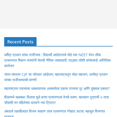
Recent Posts
धर्मेंद्र प्रधान यांचा राजीनामा : विद्यार्थी आंदोलनाचे मोठे यश NEET पेपर लीक
प्रकरणात शिक्षण मंत्र्यांनी घेतली नैतिक जबाबदारी; प्रल्हाद जोशी यांच्याकडे अतिरिक्त
कार्यभार
जंतर-मंतरवर CJP चा जोरदार आंदोलन; महाराष्ट्रातून मोठा सहभाग, धरमेंद्र प्रधान
यांच्या राजीनाम्याची मागणी
महाराष्ट्रात पावसाचा धक्कादायक असमतोल! एकाच राज्यात पूर आणि दुष्काळ एकत्र?
बीडमध्ये खळबळ: विलास घुले हत्या प्रकरणाला वेगळे वळण; खासदार पुत्राची ४ तास
चौकशी तर महिलेच्या दाव्याने नवा ट्विस्ट!
अंबडचे तहसीलदार विजय चव्हाण लाच प्रकरणात रंगेहात अटक; महसूल विभागात
खळबळ