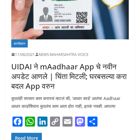
ज्ञानविज्ञान
11/06/2021
NEWS MAHARSAHTRA VOICE
UIDAI ने mAadhaar App चे नवीन
अपडेट आणले | चिंता मिटली; घरबसल्या करा
बदल App वरुन
कुठलंही सरकार काम करायचं म्हटलं की, ‘आधार कार्ड’ आलंच! Aadhaar
आधार कार्डाशिवाय कुठलंच काम आता होत नाही, इतकं नक्की. आपल्या
F
W
Li
C
E
M
S
ac
h
n
o
m
as
h
Read More