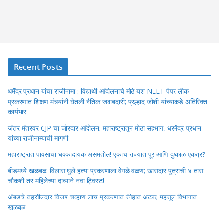
Recent Posts
धर्मेंद्र प्रधान यांचा राजीनामा : विद्यार्थी आंदोलनाचे मोठे यश NEET पेपर लीक
प्रकरणात शिक्षण मंत्र्यांनी घेतली नैतिक जबाबदारी; प्रल्हाद जोशी यांच्याकडे अतिरिक्त
कार्यभार
जंतर-मंतरवर CJP चा जोरदार आंदोलन; महाराष्ट्रातून मोठा सहभाग, धरमेंद्र प्रधान
यांच्या राजीनाम्याची मागणी
महाराष्ट्रात पावसाचा धक्कादायक असमतोल! एकाच राज्यात पूर आणि दुष्काळ एकत्र?
बीडमध्ये खळबळ: विलास घुले हत्या प्रकरणाला वेगळे वळण; खासदार पुत्राची ४ तास
चौकशी तर महिलेच्या दाव्याने नवा ट्विस्ट!
अंबडचे तहसीलदार विजय चव्हाण लाच प्रकरणात रंगेहात अटक; महसूल विभागात
खळबळ