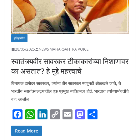
इतिहासीक
28/05/2025
NEWS MAHARSAHTRA VOICE
स्वातंत्र्यवीर सावरकर टीकाकारांच्या निशाणावर
का असतात? हे मुद्दे महत्त्वाचे
विनायक दामोदर सावरकर, ज्यांना वीर सावरकर म्हणूनही ओळखले जाते, ते
भारतीय स्वातंत्र्यलढ्यातील एक प्रमुख व्यक्तिमत्व होते. भारतात त्यांच्याभोवतीचे
वाद खालील
F
W
Li
C
E
M
S
ac
h
n
o
m
as
h
e
at
k
p
ai
to
ar
Read More