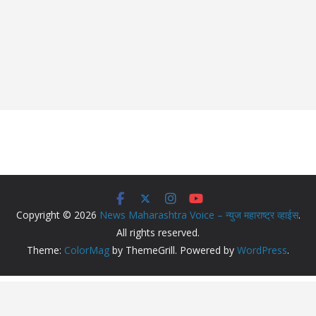
Copyright © 2026
News Maharashtra Voice – न्युज महाराष्ट्र व्हाईस
.
All rights reserved.
Theme:
ColorMag
by ThemeGrill. Powered by
WordPress
.