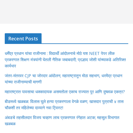
Recent Posts
धर्मेंद्र प्रधान यांचा राजीनामा : विद्यार्थी आंदोलनाचे मोठे यश NEET पेपर लीक
प्रकरणात शिक्षण मंत्र्यांनी घेतली नैतिक जबाबदारी; प्रल्हाद जोशी यांच्याकडे अतिरिक्त
कार्यभार
जंतर-मंतरवर CJP चा जोरदार आंदोलन; महाराष्ट्रातून मोठा सहभाग, धरमेंद्र प्रधान
यांच्या राजीनाम्याची मागणी
महाराष्ट्रात पावसाचा धक्कादायक असमतोल! एकाच राज्यात पूर आणि दुष्काळ एकत्र?
बीडमध्ये खळबळ: विलास घुले हत्या प्रकरणाला वेगळे वळण; खासदार पुत्राची ४ तास
चौकशी तर महिलेच्या दाव्याने नवा ट्विस्ट!
अंबडचे तहसीलदार विजय चव्हाण लाच प्रकरणात रंगेहात अटक; महसूल विभागात
खळबळ