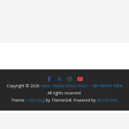
Copyright © 2026
News Maharashtra Voice – न्युज महाराष्ट्र व्हाईस
.
All rights reserved.
Theme:
ColorMag
by ThemeGrill. Powered by
WordPress
.