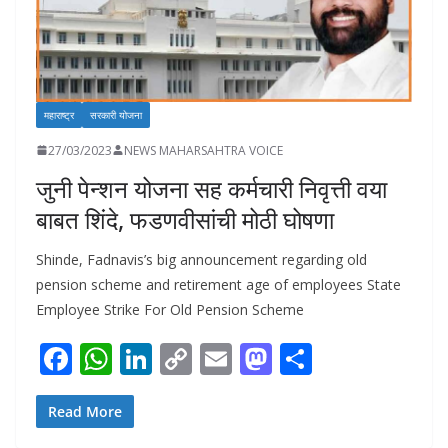
महाराष्ट्र
सरकारी योजना
27/03/2023
NEWS MAHARSAHTRA VOICE
जुनी पेन्शन योजना सह कर्मचारी निवृत्ती वया
बाबत शिंदे, फडणवीसांची मोठी घोषणा
Shinde, Fadnavis’s big announcement regarding old
pension scheme and retirement age of employees State
Employee Strike For Old Pension Scheme
F
W
Li
C
E
M
S
ac
h
n
o
m
as
h
e
at
k
p
ai
to
ar
Read More