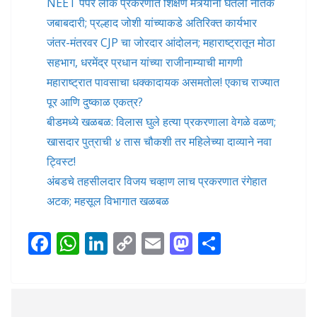
NEET पेपर लीक प्रकरणात शिक्षण मंत्र्यांनी घेतली नैतिक
जबाबदारी; प्रल्हाद जोशी यांच्याकडे अतिरिक्त कार्यभार
जंतर-मंतरवर CJP चा जोरदार आंदोलन; महाराष्ट्रातून मोठा
सहभाग, धरमेंद्र प्रधान यांच्या राजीनाम्याची मागणी
महाराष्ट्रात पावसाचा धक्कादायक असमतोल! एकाच राज्यात
पूर आणि दुष्काळ एकत्र?
बीडमध्ये खळबळ: विलास घुले हत्या प्रकरणाला वेगळे वळण;
खासदार पुत्राची ४ तास चौकशी तर महिलेच्या दाव्याने नवा
ट्विस्ट!
अंबडचे तहसीलदार विजय चव्हाण लाच प्रकरणात रंगेहात
अटक; महसूल विभागात खळबळ
F
W
Li
C
E
M
S
ac
h
n
o
m
as
h
e
at
k
p
ai
to
ar
b
s
e
y
l
d
e