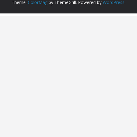
Theme:
ColorMag
by ThemeGrill. Powered by
WordPress
.