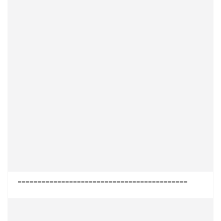
===========================================