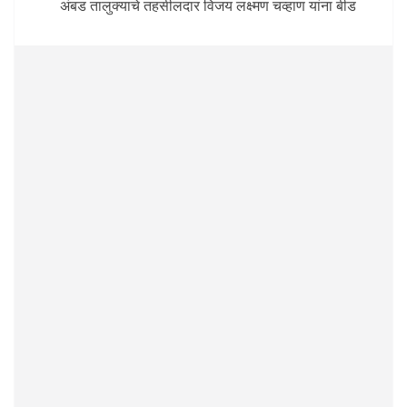
अंबड तालुक्याचे तहसीलदार विजय लक्ष्मण चव्हाण यांना बीड