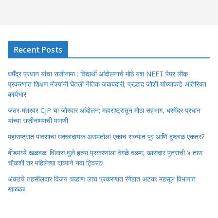
Recent Posts
धर्मेंद्र प्रधान यांचा राजीनामा : विद्यार्थी आंदोलनाचे मोठे यश NEET पेपर लीक
प्रकरणात शिक्षण मंत्र्यांनी घेतली नैतिक जबाबदारी; प्रल्हाद जोशी यांच्याकडे अतिरिक्त
कार्यभार
जंतर-मंतरवर CJP चा जोरदार आंदोलन; महाराष्ट्रातून मोठा सहभाग, धरमेंद्र प्रधान
यांच्या राजीनाम्याची मागणी
महाराष्ट्रात पावसाचा धक्कादायक असमतोल! एकाच राज्यात पूर आणि दुष्काळ एकत्र?
बीडमध्ये खळबळ: विलास घुले हत्या प्रकरणाला वेगळे वळण; खासदार पुत्राची ४ तास
चौकशी तर महिलेच्या दाव्याने नवा ट्विस्ट!
अंबडचे तहसीलदार विजय चव्हाण लाच प्रकरणात रंगेहात अटक; महसूल विभागात
खळबळ