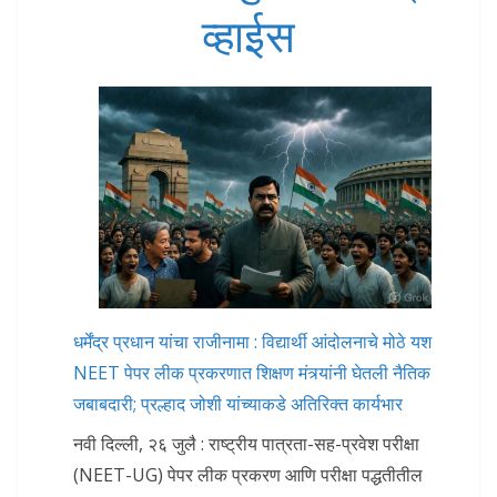
व्हाईस
धर्मेंद्र प्रधान यांचा राजीनामा : विद्यार्थी आंदोलनाचे मोठे यश
NEET पेपर लीक प्रकरणात शिक्षण मंत्र्यांनी घेतली नैतिक
जबाबदारी; प्रल्हाद जोशी यांच्याकडे अतिरिक्त कार्यभार
नवी दिल्ली, २६ जुलै : राष्ट्रीय पात्रता-सह-प्रवेश परीक्षा
(NEET-UG) पेपर लीक प्रकरण आणि परीक्षा पद्धतीतील