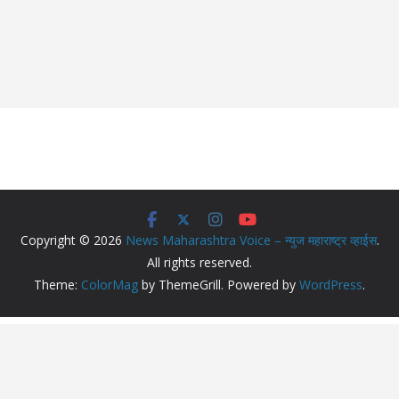
Copyright © 2026
News Maharashtra Voice – न्युज महाराष्ट्र व्हाईस
.
All rights reserved.
Theme:
ColorMag
by ThemeGrill. Powered by
WordPress
.