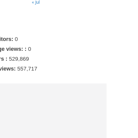
« Jul
s
itors:
0
ge views: :
0
rs :
529,869
 views:
557,717