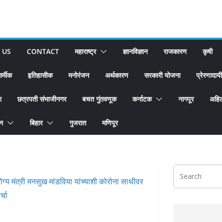
 US
CONTACT
महाराष्ट्र
ज्ञानविज्ञान
राजकारण
कृषी
ार्मीक
इतिहासीक
मनोरंजन
अर्थकारण
सरकारी योजना
प्रेरणादायी
श
छत्रपती संभाजीनगर
बचत गुंतवणूक
कर्नाटक
नागपूर
अहिल
ान
बिहार
गुजरात
मणिपूर