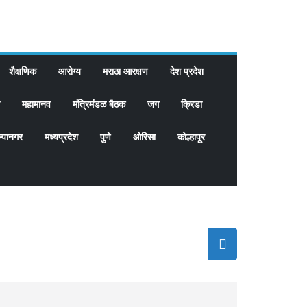
शैक्षणिक
आरोग्य
मराठा आरक्षण
देश प्रदेश
महामानव
मंत्रिमंडळ बैठक
जग
क्रिडा
्यानगर
मध्यप्रदेश
पुणे
ओरिसा
कोल्हापूर