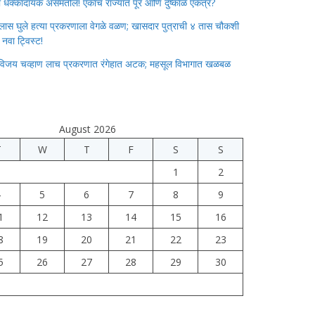
ाचा धक्कादायक असमतोल! एकाच राज्यात पूर आणि दुष्काळ एकत्र?
लास घुले हत्या प्रकरणाला वेगळे वळण; खासदार पुत्राची ४ तास चौकशी
े नवा ट्विस्ट!
विजय चव्हाण लाच प्रकरणात रंगेहात अटक; महसूल विभागात खळबळ
August 2026
T
W
T
F
S
S
1
2
4
5
6
7
8
9
1
12
13
14
15
16
8
19
20
21
22
23
5
26
27
28
29
30