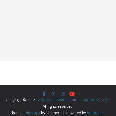
Copyright © 2026
News Maharashtra Voice – न्युज महाराष्ट्र व्हाईस
.
All rights reserved.
Theme:
ColorMag
by ThemeGrill. Powered by
WordPress
.