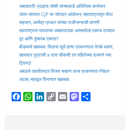
जबाबदारी; प्रल्हाद जोशी यांच्याकडे अतिरिक्त कार्यभार
जंतर-मंतरवर CJP चा जोरदार आंदोलन; महाराष्ट्रातून मोठा
सहभाग, धरमेंद्र प्रधान यांच्या राजीनाम्याची मागणी
महाराष्ट्रात पावसाचा धक्कादायक असमतोल! एकाच राज्यात
पूर आणि दुष्काळ एकत्र?
बीडमध्ये खळबळ: विलास घुले हत्या प्रकरणाला वेगळे वळण;
खासदार पुत्राची ४ तास चौकशी तर महिलेच्या दाव्याने नवा
ट्विस्ट!
अंबडचे तहसीलदार विजय चव्हाण लाच प्रकरणात रंगेहात
अटक; महसूल विभागात खळबळ
F
W
Li
C
E
M
S
ac
h
n
o
m
as
h
e
at
k
p
ai
to
ar
b
s
e
y
l
d
e