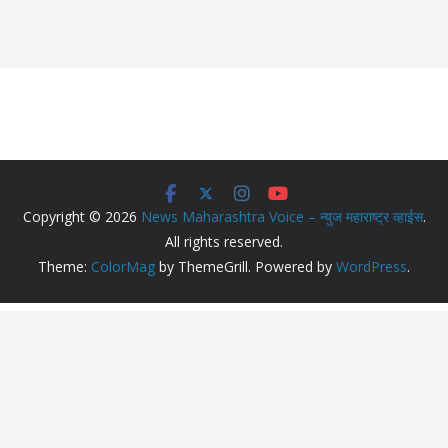
Copyright © 2026
News Maharashtra Voice – न्युज महाराष्ट्र व्हाईस
.
All rights reserved.
Theme:
ColorMag
by ThemeGrill. Powered by
WordPress
.