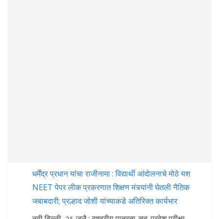
धर्मेंद्र प्रधान यांचा राजीनामा : विद्यार्थी आंदोलनाचे मोठे यश
NEET पेपर लीक प्रकरणात शिक्षण मंत्र्यांनी घेतली नैतिक
जबाबदारी; प्रल्हाद जोशी यांच्याकडे अतिरिक्त कार्यभार
नवी दिल्ली, २६ जुलै : राष्ट्रीय पात्रता-सह-प्रवेश परीक्षा