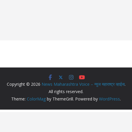
Copyright © 2026
News Maharashtra Voice – न्युज महाराष्ट्र व्हाईस
.
All rights reserved.
Theme:
ColorMag
by ThemeGrill. Powered by
WordPress
.