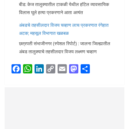
बीड: केज तालुक्यातील टाकळी येथील हॉटेल व्यावसायिक
विलास घुले हत्या प्रकरणाने आता अत्यंत
अंबडचे तहसीलदार विजय चव्हाण लाच प्रकरणात रंगेहात
अटक; महसूल विभागात खळबळ
छत्रपती संभाजीनगर (स्पेशल रिपोर्ट) : जालना जिल्ह्यातील
अंबड तालुक्याचे तहसीलदार विजय लक्ष्मण चव्हाण
F
W
Li
C
E
M
S
ac
h
n
o
m
as
h
e
at
k
p
ai
to
ar
b
s
e
y
l
d
e
o
A
dI
Li
o
o
p
n
n
n
k
p
k