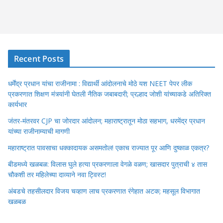
Recent Posts
धर्मेंद्र प्रधान यांचा राजीनामा : विद्यार्थी आंदोलनाचे मोठे यश NEET पेपर लीक
प्रकरणात शिक्षण मंत्र्यांनी घेतली नैतिक जबाबदारी; प्रल्हाद जोशी यांच्याकडे अतिरिक्त
कार्यभार
जंतर-मंतरवर CJP चा जोरदार आंदोलन; महाराष्ट्रातून मोठा सहभाग, धरमेंद्र प्रधान
यांच्या राजीनाम्याची मागणी
महाराष्ट्रात पावसाचा धक्कादायक असमतोल! एकाच राज्यात पूर आणि दुष्काळ एकत्र?
बीडमध्ये खळबळ: विलास घुले हत्या प्रकरणाला वेगळे वळण; खासदार पुत्राची ४ तास
चौकशी तर महिलेच्या दाव्याने नवा ट्विस्ट!
अंबडचे तहसीलदार विजय चव्हाण लाच प्रकरणात रंगेहात अटक; महसूल विभागात
खळबळ