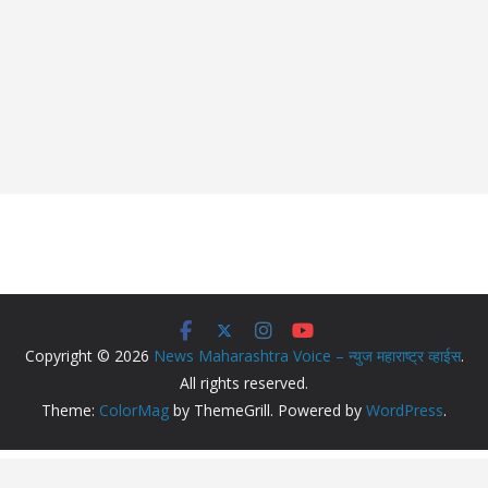
Copyright © 2026
News Maharashtra Voice – न्युज महाराष्ट्र व्हाईस
.
All rights reserved.
Theme:
ColorMag
by ThemeGrill. Powered by
WordPress
.