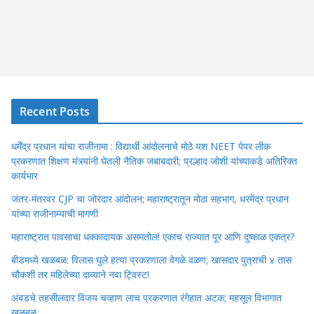
Recent Posts
धर्मेंद्र प्रधान यांचा राजीनामा : विद्यार्थी आंदोलनाचे मोठे यश NEET पेपर लीक
प्रकरणात शिक्षण मंत्र्यांनी घेतली नैतिक जबाबदारी; प्रल्हाद जोशी यांच्याकडे अतिरिक्त
कार्यभार
जंतर-मंतरवर CJP चा जोरदार आंदोलन; महाराष्ट्रातून मोठा सहभाग, धरमेंद्र प्रधान
यांच्या राजीनाम्याची मागणी
महाराष्ट्रात पावसाचा धक्कादायक असमतोल! एकाच राज्यात पूर आणि दुष्काळ एकत्र?
बीडमध्ये खळबळ: विलास घुले हत्या प्रकरणाला वेगळे वळण; खासदार पुत्राची ४ तास
चौकशी तर महिलेच्या दाव्याने नवा ट्विस्ट!
अंबडचे तहसीलदार विजय चव्हाण लाच प्रकरणात रंगेहात अटक; महसूल विभागात
खळबळ