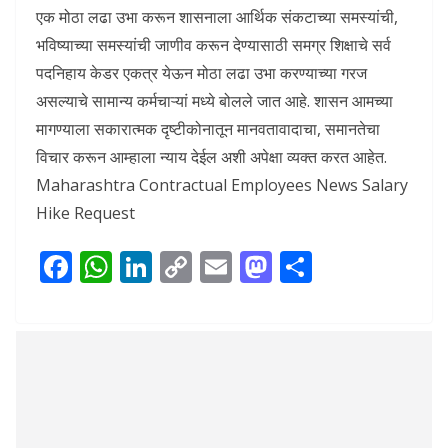
एक मोठा लढा उभा करून शासनाला आर्थिक संकटाच्या समस्यांची,
भविष्याच्या समस्यांची जाणीव करून देण्यासाठी समग्र शिक्षाचे सर्व
पदनिहाय केडर एकत्र येऊन मोठा लढा उभा करण्याच्या गरज
असल्याचे सामान्य कर्मचाऱ्यां मध्ये बोलले जात आहे. शासन आमच्या
मागण्याला सकारात्मक दृष्टीकोनातून मानवतावादाचा, समानतेचा
विचार करून आम्हाला न्याय देईल अशी अपेक्षा व्यक्त करत आहेत.
Maharashtra Contractual Employees News Salary
Hike Request
F
W
Li
C
E
M
S
ac
h
n
o
m
as
h
e
at
k
p
ai
to
ar
b
s
e
y
l
d
e
o
A
dI
Li
o
o
p
n
n
n