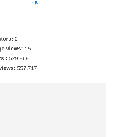
« Jul
s
itors:
2
ge views: :
5
rs :
529,869
 views:
557,717