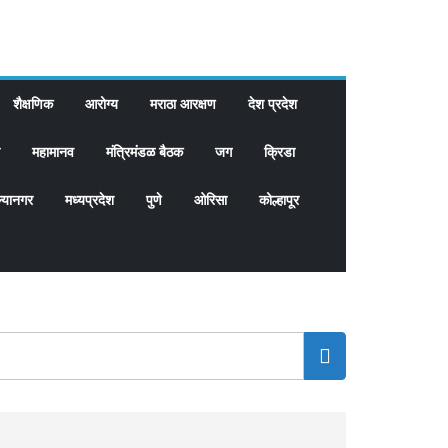
शैक्षणिक
आरोग्य
मराठा आरक्षण
देश प्रदेश
महामानव
मंत्रिमंडळ बैठक
जग
क्रिडा
्यानगर
मध्यप्रदेश
पुणे
ओरिसा
कोल्हापूर