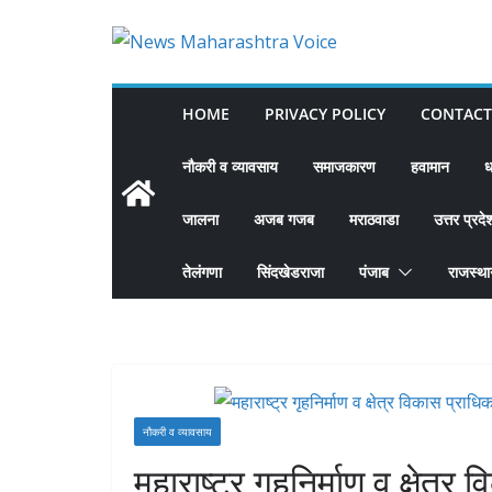
Skip
to
content
HOME
PRIVACY POLICY
CONTACT
नौकरी व व्यावसाय
समाजकारण
हवामान
ध
जालना
अजब गजब
मराठवाडा
उत्तर प्रदे
तेलंगणा
सिंदखेडराजा
पंजाब
राजस्थ
नौकरी व व्यावसाय
महाराष्ट्र गृहनिर्माण व क्षेत्