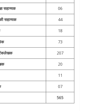
रज्ञ सहाय्यक
06
िकी सहाय्यक
44
क
18
पिक
73
टंकलेखक
207
ेखक
20
11
क
07
565