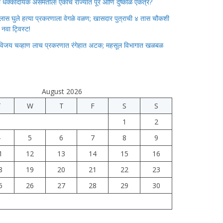
ाचा धक्कादायक असमतोल! एकाच राज्यात पूर आणि दुष्काळ एकत्र?
लास घुले हत्या प्रकरणाला वेगळे वळण; खासदार पुत्राची ४ तास चौकशी
े नवा ट्विस्ट!
विजय चव्हाण लाच प्रकरणात रंगेहात अटक; महसूल विभागात खळबळ
August 2026
T
W
T
F
S
S
1
2
4
5
6
7
8
9
1
12
13
14
15
16
8
19
20
21
22
23
5
26
27
28
29
30