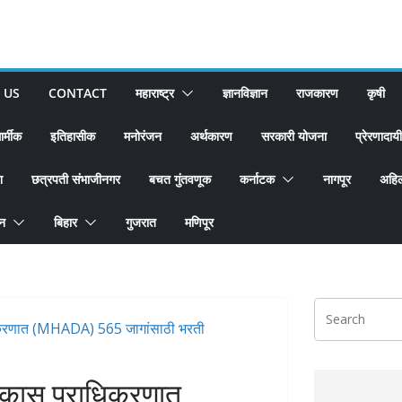
 US
CONTACT
महाराष्ट्र
ज्ञानविज्ञान
राजकारण
कृषी
ार्मीक
इतिहासीक
मनोरंजन
अर्थकारण
सरकारी योजना
प्रेरणादायी
श
छत्रपती संभाजीनगर
बचत गुंतवणूक
कर्नाटक
नागपूर
अहिल
ान
बिहार
गुजरात
मणिपूर
र विकास प्राधिकरणात