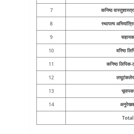
7
कनिष्ठ वास्तुशास्त्
8
स्थापत्य अभियांत्र
9
सहाय
10
वरिष्ठ लि
11
कनिष्ठ लिपिक-
12
लघुटंकल
13
भूमापक
14
अनुरेख
Total