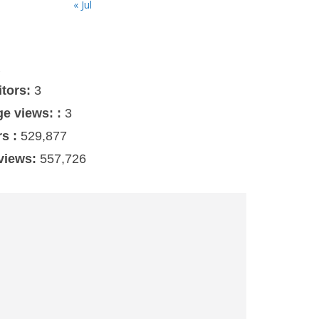
« Jul
s
itors:
3
ge views: :
3
rs :
529,877
 views:
557,726