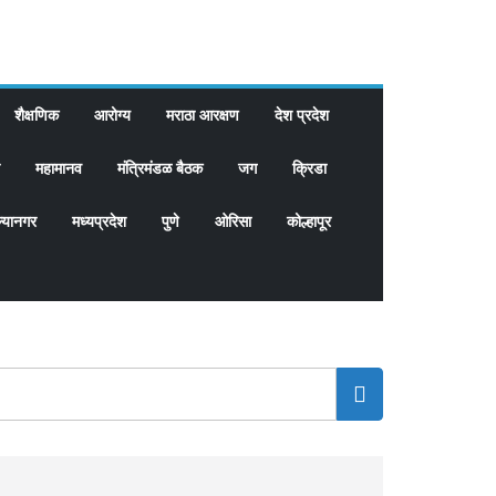
शैक्षणिक
आरोग्य
मराठा आरक्षण
देश प्रदेश
महामानव
मंत्रिमंडळ बैठक
जग
क्रिडा
्यानगर
मध्यप्रदेश
पुणे
ओरिसा
कोल्हापूर