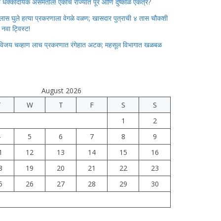
ाचा धक्कादायक असमतोल! एकाच राज्यात पूर आणि दुष्काळ एकत्र?
लास घुले हत्या प्रकरणाला वेगळे वळण; खासदार पुत्राची ४ तास चौकशी
े नवा ट्विस्ट!
विजय चव्हाण लाच प्रकरणात रंगेहात अटक; महसूल विभागात खळबळ
August 2026
T
W
T
F
S
S
1
2
4
5
6
7
8
9
1
12
13
14
15
16
8
19
20
21
22
23
5
26
27
28
29
30