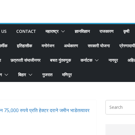
 US
CONTACT
महाराष्ट्र
ज्ञानविज्ञान
राजकारण
कृषी
ार्मीक
इतिहासीक
मनोरंजन
अर्थकारण
सरकारी योजना
प्रेरणादायी
श
छत्रपती संभाजीनगर
बचत गुंतवणूक
कर्नाटक
नागपूर
अहिल
ान
बिहार
गुजरात
मणिपूर