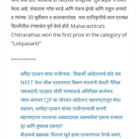
यांनी केले होते. यावर्षीचा हा चित्ररथ नागपूरच्या ‘शुभ ॲड्स’ ने तयार
केला आहे. संचालक नरेश चरडे आणि पंकज इंगळे आणि राहूल धनसरे
व त्यांच्या 30 मूर्तीकार व कलाकारांसह भव्य प्रतिकृतीचे काम प्रत्यक्ष
दिल्लीतील रंगशाळेत पूर्ण केले होते. Maharashtra’s
Chitrarathas won the first prize in the category of
“Lokpasanti”
==========
धर्मेंद्र प्रधान यांचा राजीनामा : विद्यार्थी आंदोलनाचे मोठे यश
NEET पेपर लीक प्रकरणात शिक्षण मंत्र्यांनी घेतली नैतिक
जबाबदारी; प्रल्हाद जोशी यांच्याकडे अतिरिक्त कार्यभार
जंतर-मंतरवर CJP चा जोरदार आंदोलन; महाराष्ट्रातून मोठा
सहभाग, धरमेंद्र प्रधान यांच्या राजीनाम्याची मागणी
महाराष्ट्रात पावसाचा धक्कादायक असमतोल! एकाच राज्यात
पूर आणि दुष्काळ एकत्र?
बीडमध्ये खळबळ: विलास घुले हत्या प्रकरणाला वेगळे वळण;