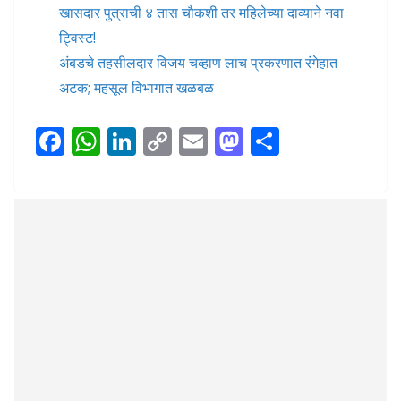
खासदार पुत्राची ४ तास चौकशी तर महिलेच्या दाव्याने नवा
ट्विस्ट!
अंबडचे तहसीलदार विजय चव्हाण लाच प्रकरणात रंगेहात
अटक; महसूल विभागात खळबळ
F
W
Li
C
E
M
S
ac
h
n
o
m
as
h
e
at
k
p
ai
to
ar
b
s
e
y
l
d
e
o
A
dI
Li
o
o
p
n
n
n
k
p
k