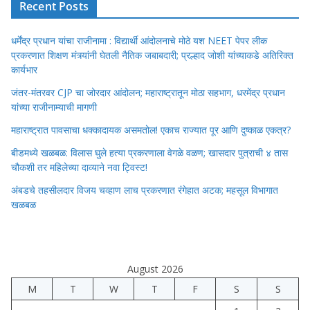
Recent Posts
धर्मेंद्र प्रधान यांचा राजीनामा : विद्यार्थी आंदोलनाचे मोठे यश NEET पेपर लीक
प्रकरणात शिक्षण मंत्र्यांनी घेतली नैतिक जबाबदारी; प्रल्हाद जोशी यांच्याकडे अतिरिक्त
कार्यभार
जंतर-मंतरवर CJP चा जोरदार आंदोलन; महाराष्ट्रातून मोठा सहभाग, धरमेंद्र प्रधान
यांच्या राजीनाम्याची मागणी
महाराष्ट्रात पावसाचा धक्कादायक असमतोल! एकाच राज्यात पूर आणि दुष्काळ एकत्र?
बीडमध्ये खळबळ: विलास घुले हत्या प्रकरणाला वेगळे वळण; खासदार पुत्राची ४ तास
चौकशी तर महिलेच्या दाव्याने नवा ट्विस्ट!
अंबडचे तहसीलदार विजय चव्हाण लाच प्रकरणात रंगेहात अटक; महसूल विभागात
खळबळ
August 2026
M
T
W
T
F
S
S