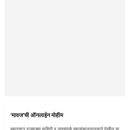
‘मावज’ची ऑनलाईन मोहीम
महाराष्ट्र राज्याच्या माहिती व जनसंपर्क महासंचालनालयाने देखील या