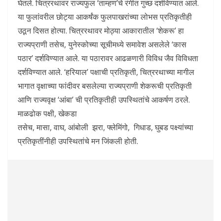
घेतले. चित्ररथावर राज्यफुल ‘ताम्हण’चे रंगीत गुच्छ दर्शविण्यात आले.
या फुलांवरील छोट्या आकर्षंक फुलपाखरांच्या लोभस प्रतिकृतीही
उठून दिसत होत्या. चित्ररथावर मोठ्या आकारातील ‘शेकरू’ हा
राज्यप्राणी तसेच, युनेस्कोच्या सूचीमध्ये समावेश असलेले ‘कास
पठार’ दर्शविण्यात आले. या पठारावर आढळणारी विविध जैव विविधता
दर्शविण्यात आले. ‘हरियाल’ पक्षाची प्रतिकृती, चित्ररथाच्या मागील
भागात वृक्षाच्या फांदीवर बसलेल्या राज्यप्राणी शेकरूची प्रतिकृती
आणि राज्यवृक्ष ‘आंबा’ ची प्रतिकृतीही उपस्थितांचे आकर्षण ठरले.
माळढोक पक्षी, खेकडा
तसेच, मासा, वाघ, आंबोली झरा, फ्लेमिंगो, गिधाड, घुबड पक्ष्यांच्या
प्रतिकृतींनीही उपस्थितांचे मन जिंकली होती.