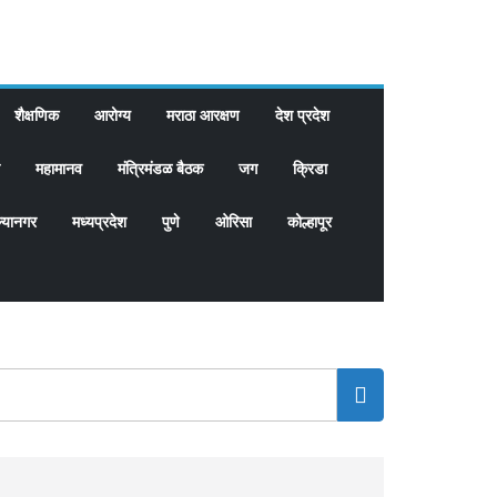
शैक्षणिक
आरोग्य
मराठा आरक्षण
देश प्रदेश
महामानव
मंत्रिमंडळ बैठक
जग
क्रिडा
्यानगर
मध्यप्रदेश
पुणे
ओरिसा
कोल्हापूर