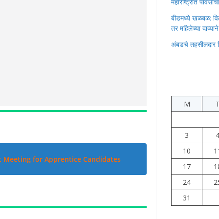
महाराष्ट्रात पावस
बीडमध्ये खळबळ: वि
तर महिलेच्या दाव्यान
अंबडचे तहसीलदार 
M
3
10
1
t Meeting for Apprentice Candidates
17
1
24
2
31