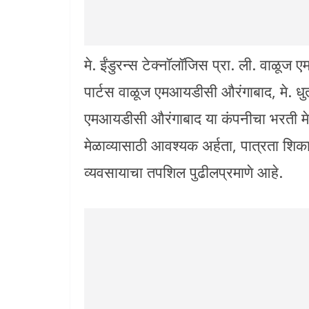
मे. ईंडुरन्स टेक्नॉलॉजिस प्रा. ली. वाळू
पार्टस वाळूज एमआयडीसी औरंगाबाद, मे. धुत ट
एमआयडीसी औरंगाबाद या कंपनीचा भरती म
मेळाव्यासाठी आवश्यक अर्हता, पात्रता श
व्यवसायाचा तपशिल पुढीलप्रमाणे आहे.