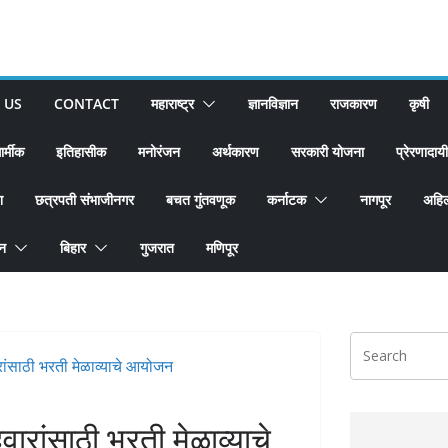
 US
CONTACT
महाराष्ट्र
ज्ञानविज्ञान
राजकारण
कृषी
ार्मीक
इतिहासीक
मनोरंजन
अर्थकारण
सरकारी योजना
प्रेरणादायी
श
छत्रपती संभाजीनगर
बचत गुंतवणूक
कर्नाटक
नागपूर
अहिल
ान
बिहार
गुजरात
मणिपूर
रांसाठी भरती मेळाव्याचे