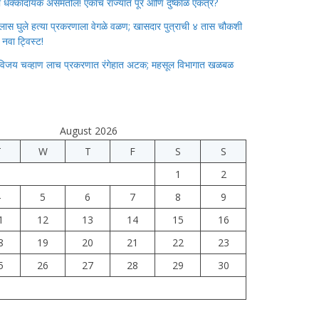
ाचा धक्कादायक असमतोल! एकाच राज्यात पूर आणि दुष्काळ एकत्र?
लास घुले हत्या प्रकरणाला वेगळे वळण; खासदार पुत्राची ४ तास चौकशी
े नवा ट्विस्ट!
विजय चव्हाण लाच प्रकरणात रंगेहात अटक; महसूल विभागात खळबळ
August 2026
T
W
T
F
S
S
1
2
4
5
6
7
8
9
1
12
13
14
15
16
8
19
20
21
22
23
5
26
27
28
29
30