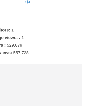
« Jul
s
itors:
1
ge views: :
1
rs :
529,879
 views:
557,728