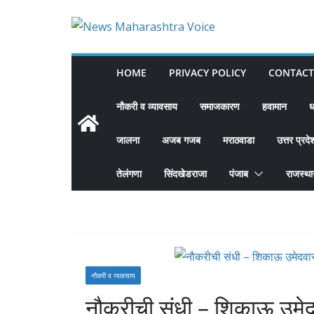
Skip
to
content
HOME
PRIVACY POLICY
CONTACT
नौकरी व व्यावसाय
समाजकारण
हवामान
ध
जालना
अजब गजब
मराठवाडा
उत्तर प्रदे
तेलंगणा
सिंदखेडराजा
पंजाब
राजस्थ
नौकरी व व्यावसाय
नौकरीची संधी – शिकाऊ उमेदवा