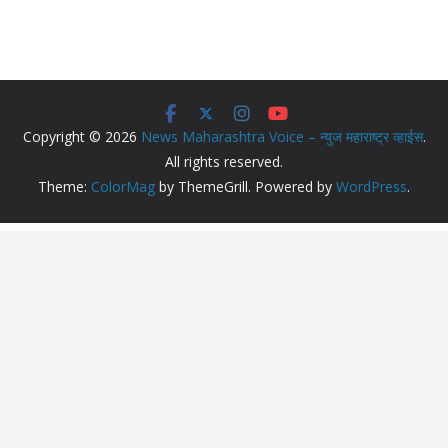
Copyright © 2026
News Maharashtra Voice – न्युज महाराष्ट्र व्हाईस
.
All rights reserved.
Theme:
ColorMag
by ThemeGrill. Powered by
WordPress
.