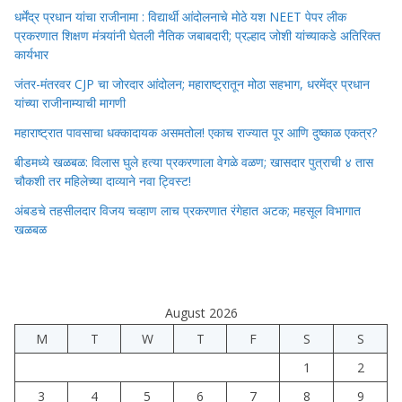
धर्मेंद्र प्रधान यांचा राजीनामा : विद्यार्थी आंदोलनाचे मोठे यश NEET पेपर लीक
प्रकरणात शिक्षण मंत्र्यांनी घेतली नैतिक जबाबदारी; प्रल्हाद जोशी यांच्याकडे अतिरिक्त
कार्यभार
जंतर-मंतरवर CJP चा जोरदार आंदोलन; महाराष्ट्रातून मोठा सहभाग, धरमेंद्र प्रधान
यांच्या राजीनाम्याची मागणी
महाराष्ट्रात पावसाचा धक्कादायक असमतोल! एकाच राज्यात पूर आणि दुष्काळ एकत्र?
बीडमध्ये खळबळ: विलास घुले हत्या प्रकरणाला वेगळे वळण; खासदार पुत्राची ४ तास
चौकशी तर महिलेच्या दाव्याने नवा ट्विस्ट!
अंबडचे तहसीलदार विजय चव्हाण लाच प्रकरणात रंगेहात अटक; महसूल विभागात
खळबळ
August 2026
M
T
W
T
F
S
S
1
2
3
4
5
6
7
8
9