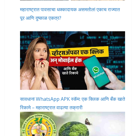
महाराष्ट्रात पावसाचा धक्कादायक असमतोल! एकाच राज्यात
पूर आणि दुष्काळ एकत्र?
सावधान! WhatsApp APK स्कॅम: एक क्लिक आणि बँक खाते
रिकामे – महाराष्ट्रात वाढत्या तक्रारी