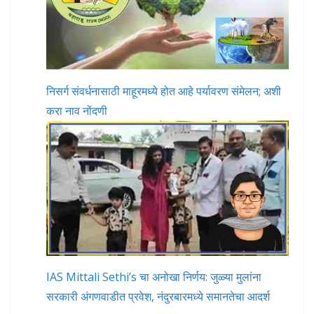
निसर्ग संवर्धनासाठी माहूरमध्ये होत आहे पर्यावरण संमेलन; अशी
करा नाव नोंदणी
IAS Mittali Sethi’s चा अनोखा निर्णय: जुळ्या मुलांना
सरकारी अंगणवाडीत प्रवेश, नंदुरबारमध्ये समानतेचा आदर्श