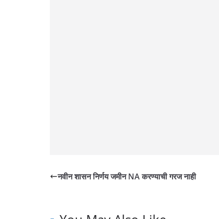
o
p
n
n
n
k
p
k
नवीन शासन निर्णय जमीन NA करण्याची गरज नाही