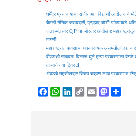
धर्मेंद्र प्रधान यांचा राजीनामा : विद्यार्थी आंदोलनाच
घेतली नैतिक जबाबदारी; प्रल्हाद जोशी यांच्याकडे अति
जंतर-मंतरवर CJP चा जोरदार आंदोलन; महाराष्ट्रातून म
मागणी
महाराष्ट्रात पावसाचा धक्कादायक असमतोल! एकाच रा
बीडमध्ये खळबळ: विलास घुले हत्या प्रकरणाला वेगळे
दाव्याने नवा ट्विस्ट!
अंबडचे तहसीलदार विजय चव्हाण लाच प्रकरणात रं
F
W
Li
C
E
M
S
ac
h
n
o
m
as
h
e
at
k
p
ai
to
ar
b
s
e
y
l
d
e
o
A
dI
Li
o