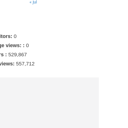
« Jul
s
itors:
0
ge views: :
0
rs :
529,867
 views:
557,712