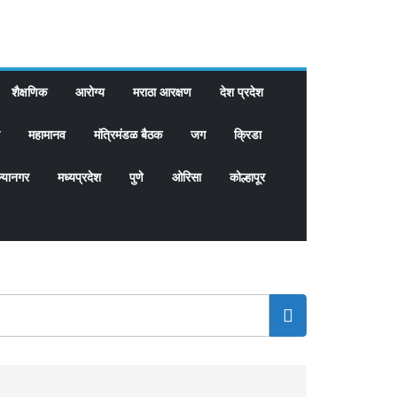
शैक्षणिक
आरोग्य
मराठा आरक्षण
देश प्रदेश
महामानव
मंत्रिमंडळ बैठक
जग
क्रिडा
्यानगर
मध्यप्रदेश
पुणे
ओरिसा
कोल्हापूर