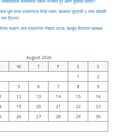
ाचा धक्कादायक असमतोल! एकाच राज्यात पूर आणि दुष्काळ एकत्र?
लास घुले हत्या प्रकरणाला वेगळे वळण; खासदार पुत्राची ४ तास चौकशी
े नवा ट्विस्ट!
विजय चव्हाण लाच प्रकरणात रंगेहात अटक; महसूल विभागात खळबळ
August 2026
T
W
T
F
S
S
1
2
4
5
6
7
8
9
1
12
13
14
15
16
8
19
20
21
22
23
5
26
27
28
29
30