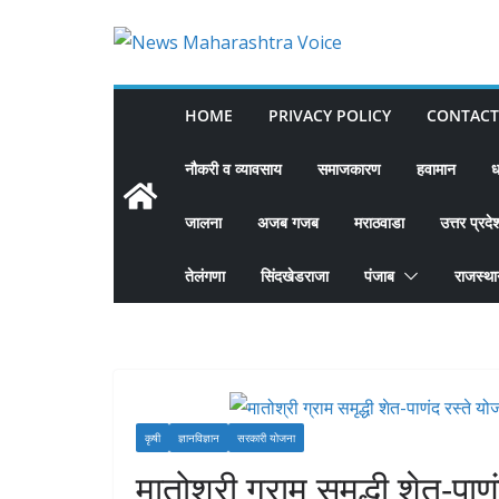
Skip
to
content
HOME
PRIVACY POLICY
CONTACT
नौकरी व व्यावसाय
समाजकारण
हवामान
ध
जालना
अजब गजब
मराठवाडा
उत्तर प्रदे
तेलंगणा
सिंदखेडराजा
पंजाब
राजस्थ
कृषी
ज्ञानविज्ञान
सरकारी योजना
मातोश्री ग्राम समृद्धी शेत-पाण