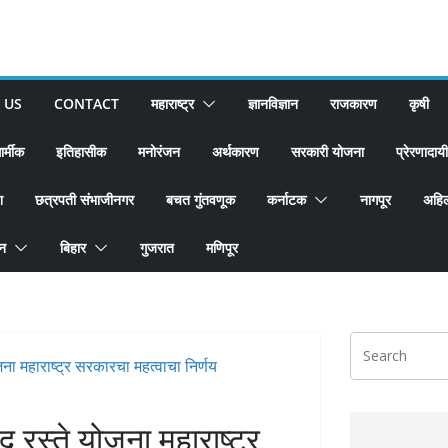
 US
CONTACT
महाराष्ट्र
ज्ञानविज्ञान
राजकारण
कृषी
ार्मीक
इतिहासीक
मनोरंजन
अर्थकारण
सरकारी योजना
प्रेरणादायी
श
छत्रपती संभाजीनगर
बचत गुंतवणूक
कर्नाटक
नागपूर
अहिल
ान
बिहार
गुजरात
मणिपूर
ंद रस्ते योजना महाराष्ट्र