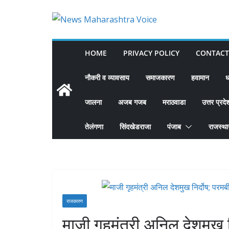
Skip
to
content
HOME
PRIVACY POLICY
CONTACT
नौकरी व व्यावसाय
समाजकारण
हवामान
ध
जालना
अजब गजब
मराठवाडा
उत्तर प्रदे
तेलंगणा
सिंदखेडराजा
पंजाब
राजस्थ
राजकारण
माजी गृहमंत्री अनिल देशमुख नि