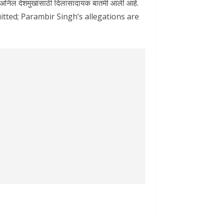
ून अनिल देशमुखांसाठी दिलासादायक बातमी आली आहे.
ted; Parambir Singh’s allegations are