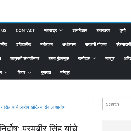
 US
CONTACT
महाराष्ट्र
ज्ञानविज्ञान
राजकारण
कृषी
ार्मीक
इतिहासीक
मनोरंजन
अर्थकारण
सरकारी योजना
प्रेरणादायी
श
छत्रपती संभाजीनगर
बचत गुंतवणूक
कर्नाटक
नागपूर
अहिल
ान
बिहार
गुजरात
मणिपूर
र्दोष; परमबीर सिंह यांचे