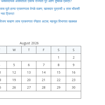
ाचा धक्कादायक असमतोल! एकाच राज्यात पूर आणि दुष्काळ एकत्र?
लास घुले हत्या प्रकरणाला वेगळे वळण; खासदार पुत्राची ४ तास चौकशी
े नवा ट्विस्ट!
विजय चव्हाण लाच प्रकरणात रंगेहात अटक; महसूल विभागात खळबळ
August 2026
T
W
T
F
S
S
1
2
4
5
6
7
8
9
1
12
13
14
15
16
8
19
20
21
22
23
5
26
27
28
29
30