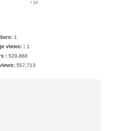
« Jul
s
itors:
1
ge views: :
1
rs :
529,868
 views:
557,713