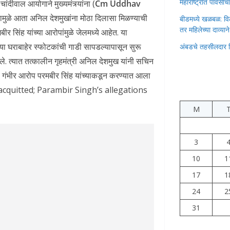
महाराष्ट्रात पावस
ंदीवाल आयोगाने मुख्यमंत्र्यांना (
Cm Uddhav
ामुळे आता अनिल देशमुखांना मोठा दिलासा मिळण्याची
बीडमध्ये खळबळ: वि
तर महिलेच्या दाव्यान
र सिंह यांच्या आरोपांमुळे जेलमध्ये आहेत. या
्या घराबाहेर स्फोटकांची गाडी सापडल्यापासून सुरू
अंबडचे तहसीलदार 
ले. त्यात तत्कालीन गृहमंत्री अनिल देशमुख यांनी सचिन
आणि गंभीर आरोप परमबीर सिंह यांच्याकडून करण्यात आला
quitted; Parambir Singh’s allegations
M
3
10
1
17
1
24
2
31