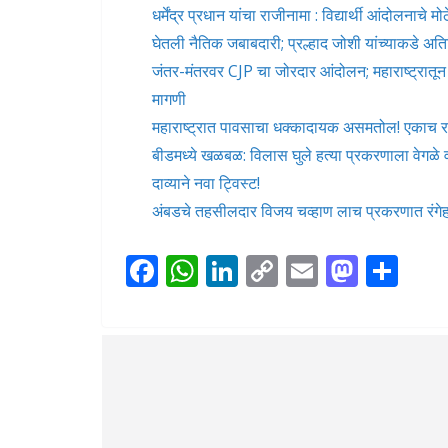
धर्मेंद्र प्रधान यांचा राजीनामा : विद्यार्थी आंदोलनाच
घेतली नैतिक जबाबदारी; प्रल्हाद जोशी यांच्याकडे अति
जंतर-मंतरवर CJP चा जोरदार आंदोलन; महाराष्ट्रातून म
मागणी
महाराष्ट्रात पावसाचा धक्कादायक असमतोल! एकाच रा
बीडमध्ये खळबळ: विलास घुले हत्या प्रकरणाला वेगळे
दाव्याने नवा ट्विस्ट!
अंबडचे तहसीलदार विजय चव्हाण लाच प्रकरणात रं
F
W
Li
C
E
M
S
ac
h
n
o
m
as
h
e
at
k
p
ai
to
ar
b
s
e
y
l
d
e
o
A
dI
Li
o
o
p
n
n
n