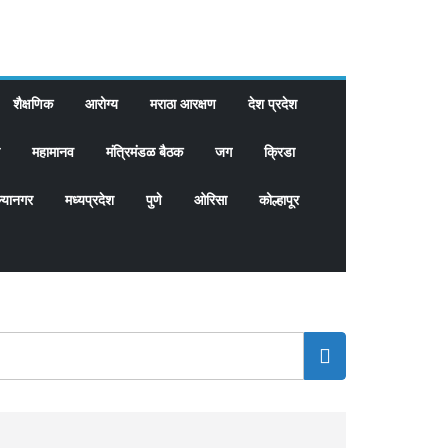
शैक्षणिक
आरोग्य
मराठा आरक्षण
देश प्रदेश
महामानव
मंत्रिमंडळ बैठक
जग
क्रिडा
्यानगर
मध्यप्रदेश
पुणे
ओरिसा
कोल्हापूर