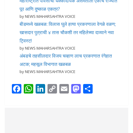
महाराष्ट्रात पावसाचा धक्कादायक असमतोल! एकाच राज्यात
पूर आणि दुष्काळ एकत्र?
by NEWS MAHARSAHTRA VOICE
बीडमध्ये खळबळ: विलास घुले हत्या प्रकरणाला वेगळे वळण;
खासदार पुत्राची ४ तास चौकशी तर महिलेच्या दाव्याने नवा
ट्विस्ट!
by NEWS MAHARSAHTRA VOICE
अंबडचे तहसीलदार विजय चव्हाण लाच प्रकरणात रंगेहात
अटक; महसूल विभागात खळबळ
by NEWS MAHARSAHTRA VOICE
F
W
Li
C
E
M
S
ac
h
n
o
m
as
h
e
at
k
p
ai
to
ar
b
s
e
y
l
d
e
o
A
dI
Li
o