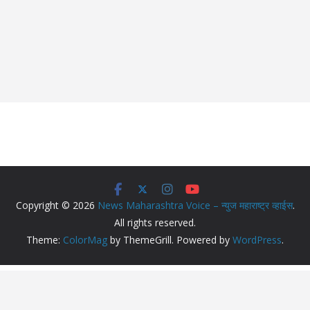
Copyright © 2026
News Maharashtra Voice – न्युज महाराष्ट्र व्हाईस
.
All rights reserved.
Theme:
ColorMag
by ThemeGrill. Powered by
WordPress
.