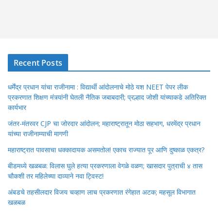
Recent Posts
धर्मेंद्र प्रधान यांचा राजीनामा : विद्यार्थी आंदोलनाचे मोठे यश NEET पेपर लीक
प्रकरणात शिक्षण मंत्र्यांनी घेतली नैतिक जबाबदारी; प्रल्हाद जोशी यांच्याकडे अतिरिक्त
कार्यभार
जंतर-मंतरवर CJP चा जोरदार आंदोलन; महाराष्ट्रातून मोठा सहभाग, धरमेंद्र प्रधान
यांच्या राजीनाम्याची मागणी
महाराष्ट्रात पावसाचा धक्कादायक असमतोल! एकाच राज्यात पूर आणि दुष्काळ एकत्र?
बीडमध्ये खळबळ: विलास घुले हत्या प्रकरणाला वेगळे वळण; खासदार पुत्राची ४ तास
चौकशी तर महिलेच्या दाव्याने नवा ट्विस्ट!
अंबडचे तहसीलदार विजय चव्हाण लाच प्रकरणात रंगेहात अटक; महसूल विभागात
खळबळ