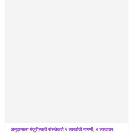
अनुदानाला मंजुरीसाठी संस्थेकडे 9 लाखांची मागणी, 8 लाखावर