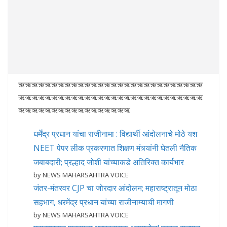
ऋऋऋऋऋऋऋऋऋऋऋऋऋऋऋऋऋऋऋऋऋऋऋऋऋऋऋऋ
ऋऋऋऋऋऋऋऋऋऋऋऋऋऋऋऋऋऋऋऋऋऋऋऋऋऋऋऋ
ऋऋऋऋऋऋऋऋऋऋऋऋऋऋऋऋऋ
धर्मेंद्र प्रधान यांचा राजीनामा : विद्यार्थी आंदोलनाचे मोठे यश
NEET पेपर लीक प्रकरणात शिक्षण मंत्र्यांनी घेतली नैतिक
जबाबदारी; प्रल्हाद जोशी यांच्याकडे अतिरिक्त कार्यभार
by NEWS MAHARSAHTRA VOICE
जंतर-मंतरवर CJP चा जोरदार आंदोलन; महाराष्ट्रातून मोठा
सहभाग, धरमेंद्र प्रधान यांच्या राजीनाम्याची मागणी
by NEWS MAHARSAHTRA VOICE