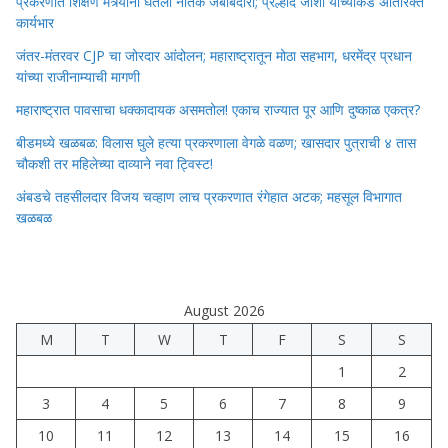
प्रकरणात शिक्षण मंत्र्यांनी घेतली नैतिक जबाबदारी; प्रल्हाद जोशी यांच्याकडे अतिरिक्त
कार्यभार
जंतर-मंतरवर CJP चा जोरदार आंदोलन; महाराष्ट्रातून मोठा सहभाग, धरमेंद्र प्रधान
यांच्या राजीनाम्याची मागणी
महाराष्ट्रात पावसाचा धक्कादायक असमतोल! एकाच राज्यात पूर आणि दुष्काळ एकत्र?
बीडमध्ये खळबळ: विलास घुले हत्या प्रकरणाला वेगळे वळण; खासदार पुत्राची ४ तास
चौकशी तर महिलेच्या दाव्याने नवा ट्विस्ट!
अंबडचे तहसीलदार विजय चव्हाण लाच प्रकरणात रंगेहात अटक; महसूल विभागात
खळबळ
August 2026
M
T
W
T
F
S
S
1
2
3
4
5
6
7
8
9
10
11
12
13
14
15
16