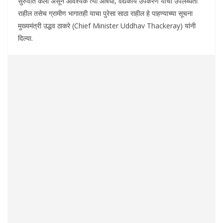
सुरुवात केली असून आवश्यक त्या औषधी, वैद्यकीय उपकरणे यांची उपलब्धता
राहील तसेच ग्रामीण भागातही याचा पुरेसा साठा राहील हे पाहण्याच्या सूचना
मुख्यमंत्री उद्धव ठाकरे (Chief Minister Uddhav Thackeray) यांनी
दिल्या.