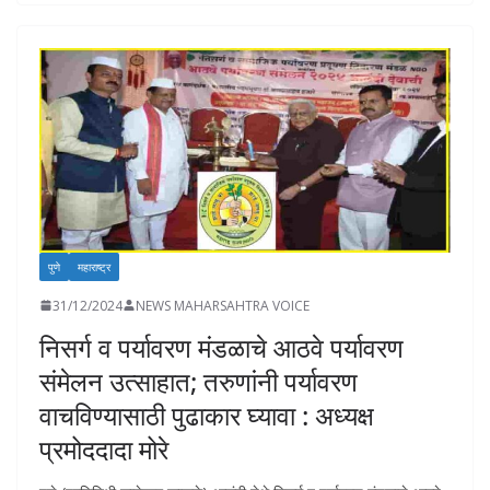
b
s
e
y
l
d
e
o
A
dI
Li
o
o
p
n
n
n
k
p
k
पुणे
महाराष्ट्र
31/12/2024
NEWS MAHARSAHTRA VOICE
निसर्ग व पर्यावरण मंडळाचे आठवे पर्यावरण
संमेलन उत्साहात; तरुणांनी पर्यावरण
वाचविण्यासाठी पुढाकार घ्यावा : अध्यक्ष
प्रमोददादा मोरे