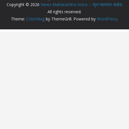
Copyright © 2026
News Maharashtra Voice – न्युज महाराष्ट्र व्हाईस
.
All rights reserved.
Theme:
ColorMag
by ThemeGrill. Powered by
WordPress
.