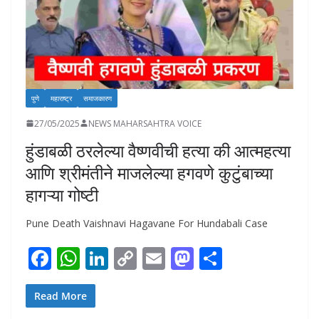
पुणे
महाराष्ट्र
समाजकारण
27/05/2025
NEWS MAHARSAHTRA VOICE
हुंडाबळी ठरलेल्या वैष्णवीची हत्या की आत्महत्या
आणि श्रीमंतीने माजलेल्या हगवणे कुटुंबाच्या
हागऱ्या गोष्टी
Pune Death Vaishnavi Hagavane For Hundabali Case
F
W
Li
C
E
M
S
ac
h
n
o
m
as
h
e
at
k
p
ai
to
ar
Read More