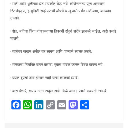
· माती आणि धुळीच्या थेट संपर्कात येऊ नये. कोरोनानंतर सुरू असणारी
स्टिरॉइड्स, इम्युनिती सप्रेसंटची औषधे चालू असे पर्यंत मातीकाम, बागकाम
टाळावे.
· शेत, बगिचा किंवा बांधकामाच्या ठिकाणी संपूर्ण शरीर झाकले जाईल, असे कपडे
घालणे.
· त्वचेवर जखम असेल तर साबण आणि पाण्याने स्वच्छ करावे.
· मास्कचा नियमित वापर करावा. एकच मास्क जास्त दिवस वापरू नये.
· घरात बुरशी जमा होणार नाही याची काळजी घ्यावी.
· वास येणारे, खराब अन्न टाकून द्यावे. शिळे अन्न। खाणे शक्यतो टाळावे.
F
W
Li
C
E
M
S
ac
h
n
o
m
as
h
e
at
k
p
ai
to
ar