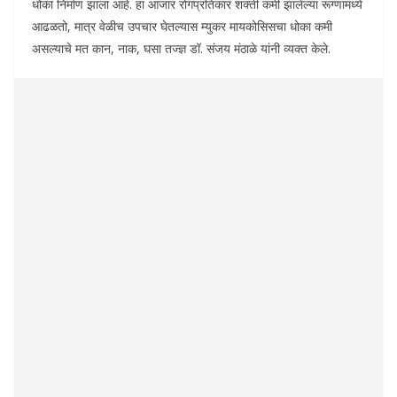
धोका निर्माण झाला आहे. हा आजार रोगप्रतिकार शक्ती कमी झालेल्या रूग्णांमध्ये
आढळतो, मात्र वेळीच उपचार घेतल्यास म्युकर मायकोसिसचा धोका कमी
असल्याचे मत कान, नाक, घसा तज्ज्ञ डॉ. संजय मंठाळे यांनी व्यक्त केले.