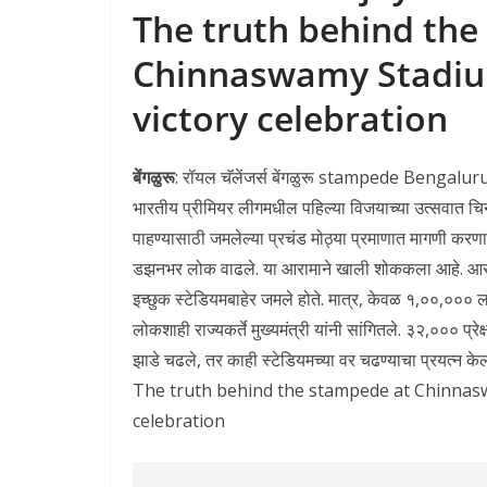
The truth behind the
Chinnaswamy Stadiu
victory celebration
बेंगळुरू
: रॉयल चॅलेंजर्स बेंगळुरू stampede Benga
भारतीय प्रीमियर लीगमधील पहिल्या विजयाच्या उत्सवात च
पाहण्यासाठी जमलेल्या प्रचंड मोठ्या प्रमाणात मागणी करणार
डझनभर लोक वाढले. या आरामाने खाली शोककला आहे. आरसीबी
इच्छुक स्टेडियमबाहेर जमले होते. मात्र, केवळ १,००,००० 
लोकशाही राज्यकर्ते मुख्यमंत्री यांनी सांगितले. ३२,००० प्र
झाडे चढले, तर काही स्टेडियमच्या वर चढण्याचा प्रयत
The truth behind the stampede at Chinnas
celebration