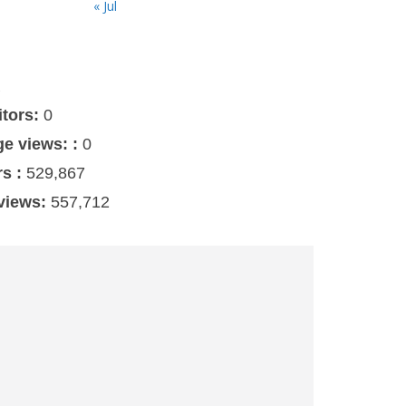
« Jul
s
itors:
0
ge views: :
0
rs :
529,867
 views:
557,712