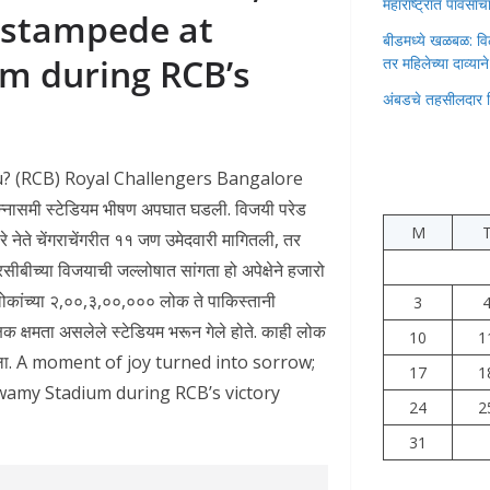
महाराष्ट्रात पावस
 stampede at
बीडमध्ये खळबळ: वि
m during RCB’s
तर महिलेच्या दाव्यान
अंबडचे तहसीलदार 
luru? (RCB) Royal Challengers Bangalore
िन्नासमी स्टेडियम भीषण अपघात घडली. विजयी परेड
M
े नेते चेंगराचेंगरीत ११ जण उमेदवारी मागितली, तर
च्या विजयाची जल्लोषात सांगता हो अपेक्षेने हजारो
लोकांच्या २,००,३,००,००० लोक ते पाकिस्तानी
3
ेक्षक क्षमता असलेले स्टेडियम भरून गेले होते. काही लोक
10
1
्न केला. A moment of joy turned into sorrow;
17
1
wamy Stadium during RCB’s victory
24
2
31