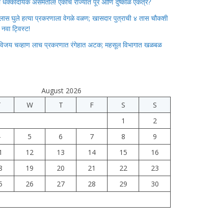
ाचा धक्कादायक असमतोल! एकाच राज्यात पूर आणि दुष्काळ एकत्र?
लास घुले हत्या प्रकरणाला वेगळे वळण; खासदार पुत्राची ४ तास चौकशी
े नवा ट्विस्ट!
विजय चव्हाण लाच प्रकरणात रंगेहात अटक; महसूल विभागात खळबळ
August 2026
T
W
T
F
S
S
1
2
4
5
6
7
8
9
1
12
13
14
15
16
8
19
20
21
22
23
5
26
27
28
29
30