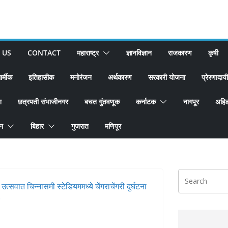
 US
CONTACT
महाराष्ट्र
ज्ञानविज्ञान
राजकारण
कृषी
ार्मीक
इतिहासीक
मनोरंजन
अर्थकारण
सरकारी योजना
प्रेरणादायी
श
छत्रपती संभाजीनगर
बचत गुंतवणूक
कर्नाटक
नागपूर
अहिल
ान
बिहार
गुजरात
मणिपूर