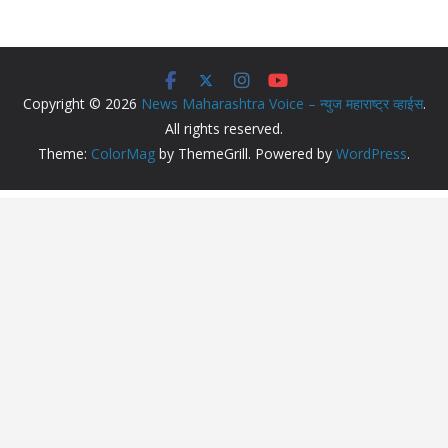
Copyright © 2026
News Maharashtra Voice – न्युज महाराष्ट्र व्हाईस
.
All rights reserved.
Theme:
ColorMag
by ThemeGrill. Powered by
WordPress
.