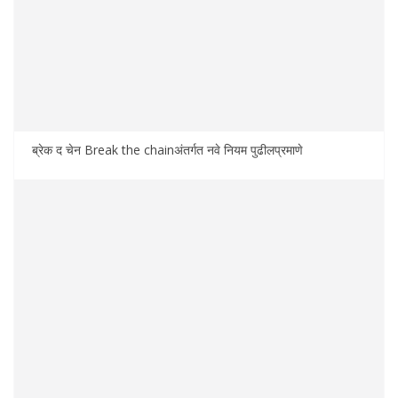
ब्रेक द चेन Break the chainअंतर्गत नवे नियम पुढीलप्रमाणे