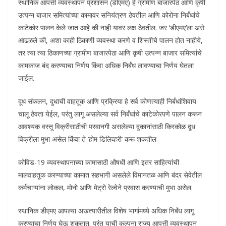
स्थानिक आपत्ती व्यवस्थापन प्रशासन (डीएमए) हे ग्रामीण बाजारपेठ आणि कृषी
उत्पन्न बाजार समित्यांच्या कामावर सनियंत्रण ठेवतील आणि कोरोना निर्बंधांचे
काटेकोर पालन केले जात आहे की नाही यावर लक्ष ठेवतील. जर ‘डीएमए’ला असे
आढळले की, अशा काही ठिकाणी व्यवस्था करणे व शिस्तीचे पालन होत नाहीये,
तर त्या त्या ठिकाणच्या ग्रामीण बाजारपेठा आणि कृषी उत्पन्न बाजार समित्यांचे
कामकाज बंद करण्याचा निर्णय किंवा अधिक निर्बंध लावण्याचा निर्णय घेतला
जाईल.
दूध संकलन, दुधाची वाहतूक आणि प्रक्रिया हे सर्व कोणत्याही निर्बंधांशिवाय
चालू ठेवता येईल, परंतु लागू असलेल्या सर्व निर्बंधांचे काटेकोरपणे पालन करून
आवश्यक वस्तू विक्रीसाठीची परवानगी असलेल्या दुकानांसाठी किरकोळ दूध
विक्रीला मुभा असेल किंवा ते ‘होम डिलिव्हरी’ करू शकतील
कोविड-19 व्यवस्थापनाच्या कामासाठी औषधी आणि इतर साहित्यांची
मालवाहतूक करण्याच्या कामात सहभागी असलेले विमानतळ आणि बंदर सेवेतील
कर्मचाऱ्यांना लोकल, मोनो आणि मेट्रो रेल्वेने प्रवास करण्याची मुभा असेल.
स्थानिक डीएमए आपल्या अखत्यारीतील विशेष भागांमध्ये अधिक निर्बंध लागू
करण्याचा निर्णय घेऊ शकतात. परंतु याची कल्पना राज्य आपत्ती व्यवस्थापन