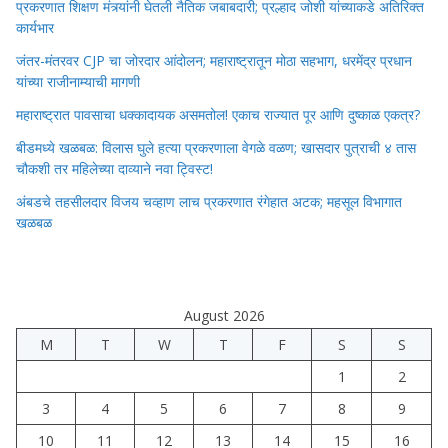
प्रकरणात शिक्षण मंत्र्यांनी घेतली नैतिक जबाबदारी; प्रल्हाद जोशी यांच्याकडे अतिरिक्त
कार्यभार
जंतर-मंतरवर CJP चा जोरदार आंदोलन; महाराष्ट्रातून मोठा सहभाग, धरमेंद्र प्रधान
यांच्या राजीनाम्याची मागणी
महाराष्ट्रात पावसाचा धक्कादायक असमतोल! एकाच राज्यात पूर आणि दुष्काळ एकत्र?
बीडमध्ये खळबळ: विलास घुले हत्या प्रकरणाला वेगळे वळण; खासदार पुत्राची ४ तास
चौकशी तर महिलेच्या दाव्याने नवा ट्विस्ट!
अंबडचे तहसीलदार विजय चव्हाण लाच प्रकरणात रंगेहात अटक; महसूल विभागात
खळबळ
August 2026
M
T
W
T
F
S
S
1
2
3
4
5
6
7
8
9
10
11
12
13
14
15
16