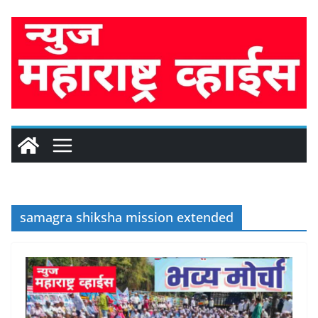
Skip
to
content
samagra shiksha mission extended