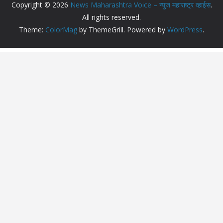
Copyright © 2026
News Maharashtra Voice – न्युज महाराष्ट्र व्हाईस
.
All rights reserved.
Theme:
ColorMag
by ThemeGrill. Powered by
WordPress
.