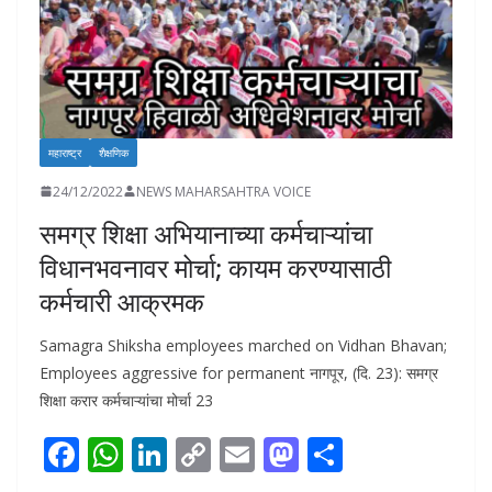
महाराष्ट्र
शैक्षणिक
24/12/2022
NEWS MAHARSAHTRA VOICE
समग्र शिक्षा अभियानाच्या कर्मचाऱ्यांचा
विधानभवनावर मोर्चा; कायम करण्यासाठी
कर्मचारी आक्रमक
Samagra Shiksha employees marched on Vidhan Bhavan;
Employees aggressive for permanent नागपूर, (दि. 23): समग्र
शिक्षा करार कर्मचाऱ्यांचा मोर्चा 23
F
W
Li
C
E
M
S
ac
h
n
o
m
as
h