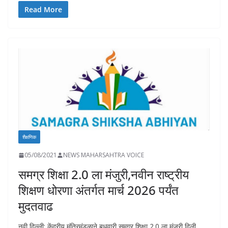
e
at
k
p
ai
to
ar
Read More
b
s
e
y
l
d
e
o
A
dI
Li
o
o
p
n
n
n
k
p
k
शैक्षणिक
05/08/2021
NEWS MAHARSAHTRA VOICE
समग्र शिक्षा 2.0 ला मंजुरी,नवीन राष्ट्रीय
शिक्षण धोरणा अंतर्गत मार्च 2026 पर्यंत
मुदतवाढ
नवी दिल्ली: केंद्रीय मंत्रिमंडळाने बुधवारी समग्र शिक्षा 2.0 ला मंजुरी दिली.