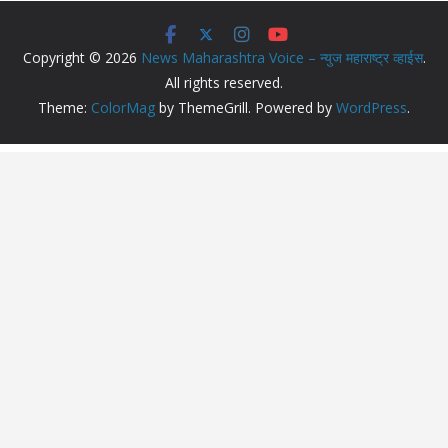
Copyright © 2026
News Maharashtra Voice – न्युज महाराष्ट्र व्हाईस
.
All rights reserved.
Theme:
ColorMag
by ThemeGrill. Powered by
WordPress
.