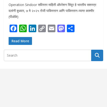
Operation Sindoor सविस्तर माहिती ऑपरेशन सिंदूर हे भारतीय सशस्त्र
दलांनी बुधवार, ७ मे २०२५ रोजी पाकिस्तान आणि पाकिस्तान-व्याप्त काश्मीर
(पीओके)
F
W
Li
C
E
M
S
ac
h
n
o
m
as
h
e
at
k
p
ai
to
ar
Read More
b
s
e
y
l
d
e
o
A
dI
Li
o
o
p
n
n
n
k
p
k