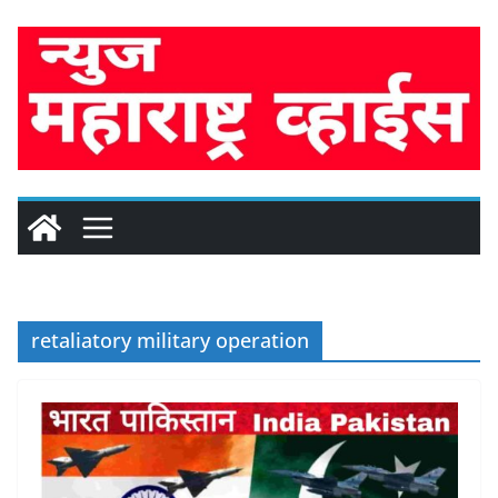
Skip
to
content
retaliatory military operation