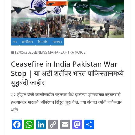
जग
ज्ञानविज्ञान
देश प्रदेश
महाराष्ट्र
12/05/2025
NEWS MAHARSAHTRA VOICE
Ceasefire in India Pakistan War
Stop | या अटी शर्तीवर भारत पाकिस्तानमध्ये
युद्धबंदी जाहीर
२२ एप्रिल रोजी काश्मीरमधील पहलगाम येथे झालेल्या प्राणघातक दहशतवादी
हल्ल्यानंतर भारताने “ऑपरेशन सिंदूर” सुरू केले, ज्या अंतर्गत त्यांनी पाकिस्तान
आणि
F
W
Li
C
E
M
S
ac
h
n
o
m
as
h