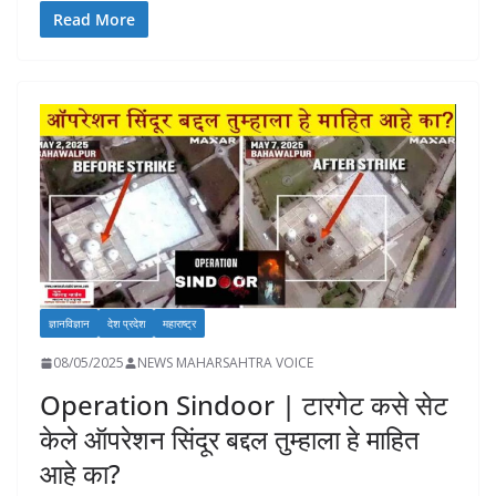
e
at
k
p
ai
to
ar
Read More
b
s
e
y
l
d
e
o
A
dI
Li
o
o
p
n
n
n
k
p
k
ज्ञानविज्ञान
देश प्रदेश
महाराष्ट्र
08/05/2025
NEWS MAHARSAHTRA VOICE
Operation Sindoor | टारगेट कसे सेट
केले ऑपरेशन सिंदूर बद्दल तुम्हाला हे माहित
आहे का?