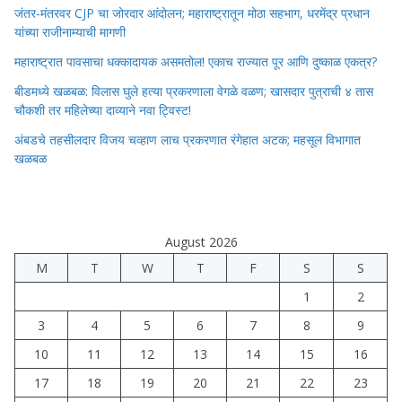
जंतर-मंतरवर CJP चा जोरदार आंदोलन; महाराष्ट्रातून मोठा सहभाग, धरमेंद्र प्रधान
यांच्या राजीनाम्याची मागणी
महाराष्ट्रात पावसाचा धक्कादायक असमतोल! एकाच राज्यात पूर आणि दुष्काळ एकत्र?
बीडमध्ये खळबळ: विलास घुले हत्या प्रकरणाला वेगळे वळण; खासदार पुत्राची ४ तास
चौकशी तर महिलेच्या दाव्याने नवा ट्विस्ट!
अंबडचे तहसीलदार विजय चव्हाण लाच प्रकरणात रंगेहात अटक; महसूल विभागात
खळबळ
August 2026
M
T
W
T
F
S
S
1
2
3
4
5
6
7
8
9
10
11
12
13
14
15
16
17
18
19
20
21
22
23