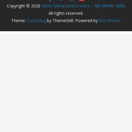
Copyright © 2026
News Maharashtra Voice – न्युज महाराष्ट्र व्हाईस
.
All rights reserved.
Theme:
ColorMag
by ThemeGrill. Powered by
WordPress
.