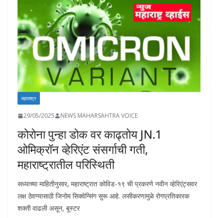
o
p
n
n
n
k
p
k
महाराष्ट्र
29/05/2025
NEWS MAHARSAHTRA VOICE
कोरोना पुन्हा डोक वर काढ्तोय JN.1
ओमिक्रॉन व्हेरिएंट संसर्गाची गती,
महाराष्ट्रातील परिस्थिती
सध्याच्या माहितीनुसार, महाराष्ट्रात कोविड-१९ ची प्रकरणे नवीन व्हेरिएंट्सवर
लक्ष ठेवण्यासाठी जिनोम सिक्वेन्सिंग सुरू आहे. लसीकरणामुळे रोगप्रतिकारक
शक्ती वाढली असून, बूस्टर