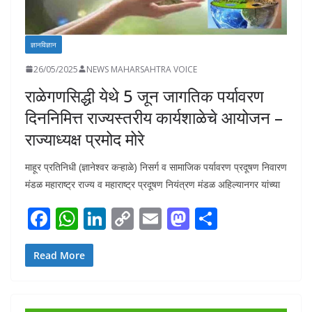
ज्ञानविज्ञान
26/05/2025
NEWS MAHARSAHTRA VOICE
राळेगणसिद्धी येथे 5 जून जागतिक पर्यावरण
दिननिमित्त राज्यस्तरीय कार्यशाळेचे आयोजन –
राज्याध्यक्ष प्रमोद मोरे
माहूर प्रतिनिधी (ज्ञानेश्वर कऱ्हाळे) निसर्ग व सामाजिक पर्यावरण प्रदूषण निवारण
मंडळ महाराष्ट्र राज्य व महाराष्ट्र प्रदूषण नियंत्रण मंडळ अहिल्यानगर यांच्या
F
W
Li
C
E
M
S
ac
h
n
o
m
as
h
e
at
k
p
ai
to
ar
Read More
b
s
e
y
l
d
e
o
A
dI
Li
o