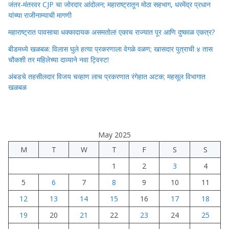
जंतर-मंतरवर CJP चा जोरदार आंदोलन; महाराष्ट्रातून मोठा सहभाग, धरमेंद्र प्रधान
यांच्या राजीनाम्याची मागणी
महाराष्ट्रात पावसाचा धक्कादायक असमतोल! एकाच राज्यात पूर आणि दुष्काळ एकत्र?
बीडमध्ये खळबळ: विलास घुले हत्या प्रकरणाला वेगळे वळण; खासदार पुत्राची ४ तास
चौकशी तर महिलेच्या दाव्याने नवा ट्विस्ट!
अंबडचे तहसीलदार विजय चव्हाण लाच प्रकरणात रंगेहात अटक; महसूल विभागात
खळबळ
May 2025
M
T
W
T
F
S
S
1
2
3
4
5
6
7
8
9
10
11
12
13
14
15
16
17
18
19
20
21
22
23
24
25