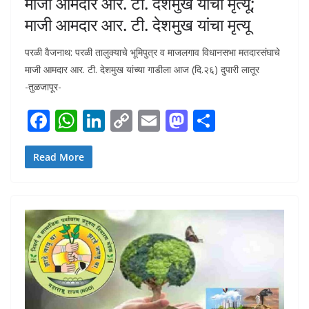
माजी आमदार आर. टी. देशमुख यांचा मृत्यू;
माजी आमदार आर. टी. देशमुख यांचा मृत्यू
परळी वैजनाथ: परळी तालुक्याचे भूमिपुत्र व माजलगाव विधानसभा मतदारसंघाचे
माजी आमदार आर. टी. देशमुख यांच्या गाडीला आज (दि.२६) दुपारी लातूर
-तुळजापूर-
F
W
Li
C
E
M
S
ac
h
n
o
m
as
h
e
at
k
p
ai
to
ar
Read More
b
s
e
y
l
d
e
o
A
dI
Li
o
o
p
n
n
n
k
p
k