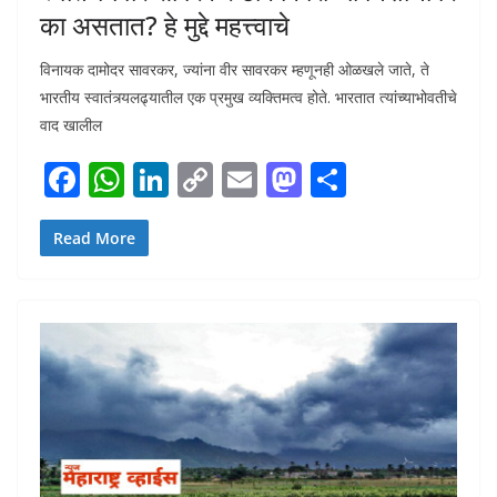
का असतात? हे मुद्दे महत्त्वाचे
विनायक दामोदर सावरकर, ज्यांना वीर सावरकर म्हणूनही ओळखले जाते, ते
भारतीय स्वातंत्र्यलढ्यातील एक प्रमुख व्यक्तिमत्व होते. भारतात त्यांच्याभोवतीचे
वाद खालील
F
W
Li
C
E
M
S
ac
h
n
o
m
as
h
e
at
k
p
ai
to
ar
Read More
b
s
e
y
l
d
e
o
A
dI
Li
o
o
p
n
n
n
k
p
k