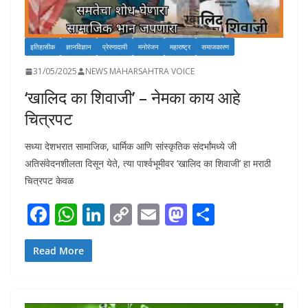
इतिहासीक
ज्ञानविज्ञान
प्रेरणादायी
मनोरंजन
महाराष्ट्र
समाजकारण
31/05/2025
NEWS MAHARSAHTRA VOICE
‘खालिद का शिवाजी’ – नेमका काय आहे
चित्रपट
सध्या देशभरात सामाजिक, धार्मिक आणि सांस्कृतिक संदर्भांमध्ये जी
अतिसंवेदनशीलता दिसून येते, त्या पार्श्वभूमीवर ‘खालिद का शिवाजी’ हा मराठी
चित्रपट केवळ
F
W
Li
C
E
M
S
ac
h
n
o
m
as
h
e
at
k
p
ai
to
ar
Read More
b
s
e
y
l
d
e
o
A
dI
Li
o