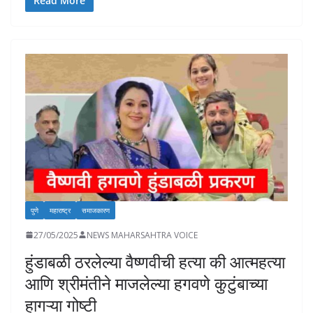
e
at
k
p
ai
to
ar
Read More
b
s
e
y
l
d
e
o
A
dI
Li
o
o
p
n
n
n
k
p
k
पुणे
महाराष्ट्र
समाजकारण
27/05/2025
NEWS MAHARSAHTRA VOICE
हुंडाबळी ठरलेल्या वैष्णवीची हत्या की आत्महत्या
आणि श्रीमंतीने माजलेल्या हगवणे कुटुंबाच्या
हागऱ्या गोष्टी