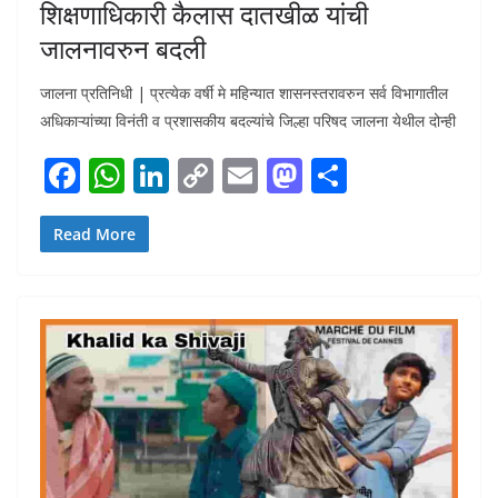
शिक्षणाधिकारी कैलास दातखीळ यांची
जालनावरुन बदली
जालना प्रतिनिधी | प्रत्येक वर्षी मे महिन्यात शासनस्तरावरुन सर्व विभागातील
अधिकाऱ्यांच्या विनंती व प्रशासकीय बदल्यांचे जिल्हा परिषद जालना येथील दोन्ही
F
W
Li
C
E
M
S
ac
h
n
o
m
as
h
e
at
k
p
ai
to
ar
Read More
b
s
e
y
l
d
e
o
A
dI
Li
o
o
p
n
n
n
k
p
k