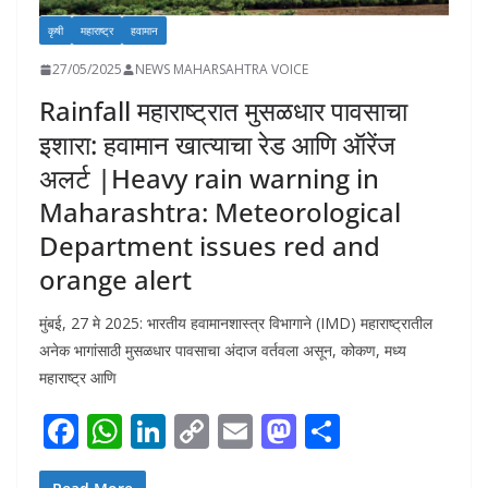
कृषी
महाराष्ट्र
हवामान
27/05/2025
NEWS MAHARSAHTRA VOICE
Rainfall महाराष्ट्रात मुसळधार पावसाचा
इशारा: हवामान खात्याचा रेड आणि ऑरेंज
अलर्ट |Heavy rain warning in
Maharashtra: Meteorological
Department issues red and
orange alert
मुंबई, 27 मे 2025: भारतीय हवामानशास्त्र विभागाने (IMD) महाराष्ट्रातील
अनेक भागांसाठी मुसळधार पावसाचा अंदाज वर्तवला असून, कोकण, मध्य
महाराष्ट्र आणि
F
W
Li
C
E
M
S
ac
h
n
o
m
as
h