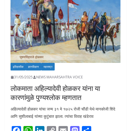
इतिहासीक
ज्ञानविज्ञान
महाराष्ट्र
31/05/2025
NEWS MAHARSAHTRA VOICE
लोकमाता अहिल्यादेवी होळकर यांना या
कारणांमुळे पुण्यश्लोक म्हणतात
अहिल्यादेवी होळकर यांचा जन्म ३१ मे १७२५ रोजी चौंडी येथे मानकोजी शिंदे
आणि सुशीलाबाई यांच्या कुटुंबात झाला. त्यांचा विवाह खंडेराव
F
W
Li
C
E
M
S