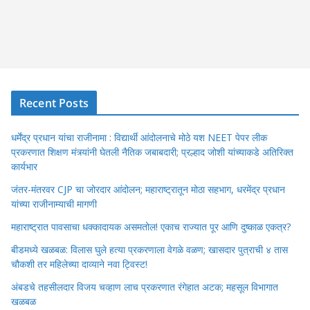
Recent Posts
धर्मेंद्र प्रधान यांचा राजीनामा : विद्यार्थी आंदोलनाचे मोठे यश NEET पेपर लीक
प्रकरणात शिक्षण मंत्र्यांनी घेतली नैतिक जबाबदारी; प्रल्हाद जोशी यांच्याकडे अतिरिक्त
कार्यभार
जंतर-मंतरवर CJP चा जोरदार आंदोलन; महाराष्ट्रातून मोठा सहभाग, धरमेंद्र प्रधान
यांच्या राजीनाम्याची मागणी
महाराष्ट्रात पावसाचा धक्कादायक असमतोल! एकाच राज्यात पूर आणि दुष्काळ एकत्र?
बीडमध्ये खळबळ: विलास घुले हत्या प्रकरणाला वेगळे वळण; खासदार पुत्राची ४ तास
चौकशी तर महिलेच्या दाव्याने नवा ट्विस्ट!
अंबडचे तहसीलदार विजय चव्हाण लाच प्रकरणात रंगेहात अटक; महसूल विभागात
खळबळ