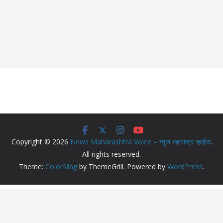
Copyright © 2026
News Maharashtra Voice – न्युज महाराष्ट्र व्हाईस
.
All rights reserved.
Theme:
ColorMag
by ThemeGrill. Powered by
WordPress
.