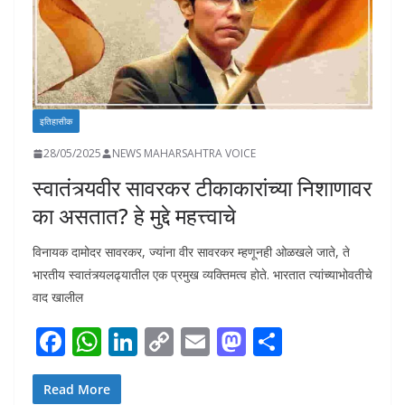
इतिहासीक
28/05/2025
NEWS MAHARSAHTRA VOICE
स्वातंत्र्यवीर सावरकर टीकाकारांच्या निशाणावर
का असतात? हे मुद्दे महत्त्वाचे
विनायक दामोदर सावरकर, ज्यांना वीर सावरकर म्हणूनही ओळखले जाते, ते
भारतीय स्वातंत्र्यलढ्यातील एक प्रमुख व्यक्तिमत्व होते. भारतात त्यांच्याभोवतीचे
वाद खालील
F
W
Li
C
E
M
S
ac
h
n
o
m
as
h
e
at
k
p
ai
to
ar
Read More