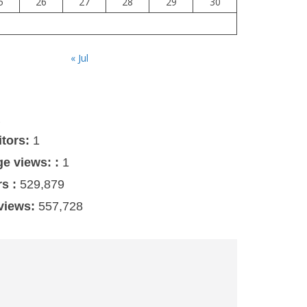
5
26
27
28
29
30
« Jul
s
itors:
1
ge views: :
1
rs :
529,879
 views:
557,728