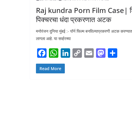
Raj kundra Porn Film Case| शिल्पा 
पिक्चरचा धंदा प्रकरणात अटक
मनोरंजन दुनिया मुंबई :- पॉर्न फिल्म बनविल्याप्रकरणी अटक करण्यात आल
लागला आहे. या सर्व्हरच्या
F
W
Li
C
E
M
S
ac
h
n
o
m
as
h
e
at
k
p
ai
to
ar
Read More
b
s
e
y
l
d
e
o
A
dI
Li
o
o
p
n
n
n
k
p
k