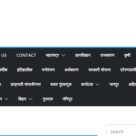
 US
CONTACT
महाराष्ट्र
ज्ञानविज्ञान
राजकारण
कृषी
ार्मीक
इतिहासीक
मनोरंजन
अर्थकारण
सरकारी योजना
प्रेरणादायी
श
छत्रपती संभाजीनगर
बचत गुंतवणूक
कर्नाटक
नागपूर
अहिल
ान
बिहार
गुजरात
मणिपूर