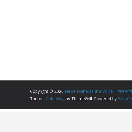
Copyright © 2026
News Maharashtra Voice – न्युज महाराष्
Theme:
ColorMag
by ThemeGrill. Powered by
WordPr