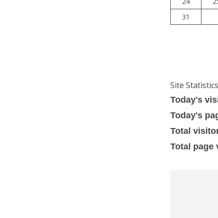
24
2
31
Site Statistic
Today's vis
Today's pa
Total visito
Total page