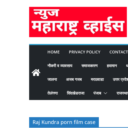
Skip
to
content
HOME
PRIVACY POLICY
CONTACT
नौकरी व व्यावसाय
समाजकारण
हवामान
ध
जालना
अजब गजब
मराठवाडा
उत्तर प्रदे
तेलंगणा
सिंदखेडराजा
पंजाब
राजस्थ
Raj Kundra porn film case