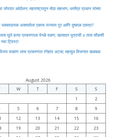
जोरदार आंदोलन; महाराष्ट्रातून मोठा सहभाग, धरमेंद्र प्रधान यांच्या
ाचा धक्कादायक असमतोल! एकाच राज्यात पूर आणि दुष्काळ एकत्र?
लास घुले हत्या प्रकरणाला वेगळे वळण; खासदार पुत्राची ४ तास चौकशी
े नवा ट्विस्ट!
विजय चव्हाण लाच प्रकरणात रंगेहात अटक; महसूल विभागात खळबळ
August 2026
T
W
T
F
S
S
1
2
4
5
6
7
8
9
1
12
13
14
15
16
8
19
20
21
22
23